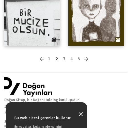
1
2
3
4
5
Doğan Kitap, bir Doğan Holding kuruluşudur.
19 Mayıs Cad. Golden Plaza No:1 Kat:10
34360 / Şişli / İstanbul
Bu web sitesi çerezler kullanır
Sitede Yer Alan Sayfalar
Kitaplarımız
Bu web sitesi kullanıcı deneyimini