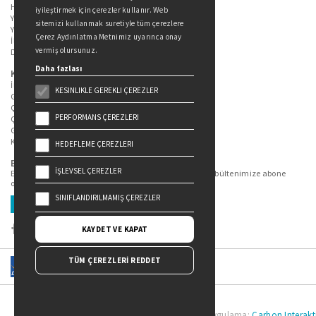
Hakkımızda
iyileştirmek için çerezler kullanır. Web
Yazarlarımız
sitemizi kullanmak suretiyle tüm çerezlere
Yazar Adayları İçin
Çerez Aydınlatma Metnimiz uyarınca onay
İletişim
vermiş olursunuz.
Duygu Asena Roman Ödülü
Daha fazlası
Kişisel Verilerin Korunması
İlgili Kişi Başvuru Formu
KESINLIKLE GEREKLI ÇEREZLER
Genel Aydınlatma Metni
Çekiliş Aydınlatma Metni
PERFORMANS ÇEREZLERI
Çerez Aydınlatma Metni
Gizlilik Politikası
Kullanım Şartları
HEDEFLEME ÇEREZLERI
Bizi Takip Edin...
İŞLEVSEL ÇEREZLER
En güncel kitap ve etkinliklerden haberdar olmak için bültenimize abone
olun.
SINIFLANDIRILMAMIŞ ÇEREZLER
Üye Ol
KAYDET VE KAPAT
TÜM ÇEREZLERİ REDDET
Doğan Yayınları Copyright © 2022 | Tasarım ve Uygulama:
Carbon Interakti