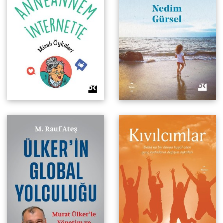
Murat Ülker’le Yönetim ve
Daha iyi bir dünya hayal eden
Liderlik
genç kadınların değişim
öyküleri