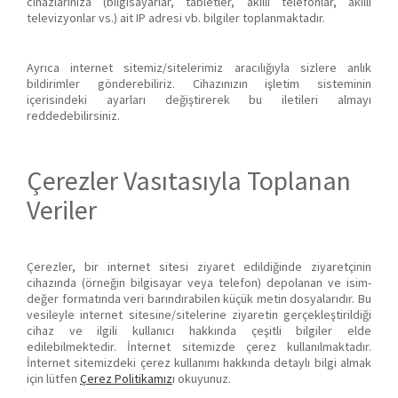
cihazlarınıza (bilgisayarlar, tabletler, akıllı telefonlar, akıllı
televizyonlar vs.) ait IP adresi vb. bilgiler toplanmaktadır.
Ayrıca internet sitemiz/sitelerimiz aracılığıyla sizlere anlık
bildirimler gönderebiliriz. Cihazınızın işletim sisteminin
içerisindeki ayarları değiştirerek bu iletileri almayı
reddedebilirsiniz.
Çerezler Vasıtasıyla Toplanan
Veriler
Çerezler, bir internet sitesi ziyaret edildiğinde ziyaretçinin
cihazında (örneğin bilgisayar veya telefon) depolanan ve isim-
değer formatında veri barındırabilen küçük metin dosyalarıdır. Bu
vesileyle internet sitesine/sitelerine ziyaretin gerçekleştirildiği
cihaz ve ilgili kullanıcı hakkında çeşitli bilgiler elde
edilebilmektedir. İnternet sitemizde çerez kullanılmaktadır.
İnternet sitemizdeki çerez kullanımı hakkında detaylı bilgi almak
için lütfen
Çerez Politikamız
ı okuyunuz.