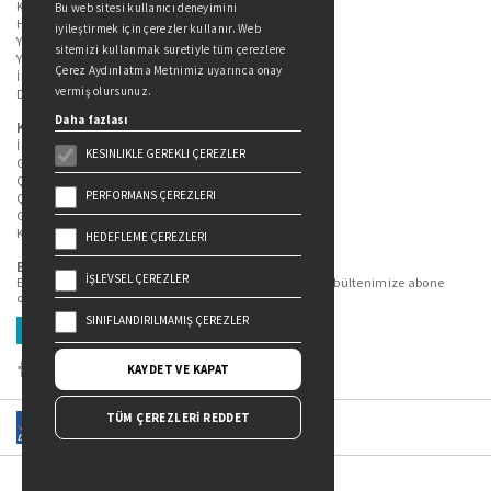
Kitaplarımız
Bu web sitesi kullanıcı deneyimini
Hakkımızda
iyileştirmek için çerezler kullanır. Web
Yazarlarımız
sitemizi kullanmak suretiyle tüm çerezlere
Yazar Adayları İçin
Çerez Aydınlatma Metnimiz uyarınca onay
İletişim
vermiş olursunuz.
Duygu Asena Roman Ödülü
Daha fazlası
Kişisel Verilerin Korunması
İlgili Kişi Başvuru Formu
KESINLIKLE GEREKLI ÇEREZLER
Genel Aydınlatma Metni
Çekiliş Aydınlatma Metni
PERFORMANS ÇEREZLERI
Çerez Aydınlatma Metni
Gizlilik Politikası
Kullanım Şartları
HEDEFLEME ÇEREZLERI
Bizi Takip Edin...
İŞLEVSEL ÇEREZLER
En güncel kitap ve etkinliklerden haberdar olmak için bültenimize abone
olun.
SINIFLANDIRILMAMIŞ ÇEREZLER
Üye Ol
KAYDET VE KAPAT
TÜM ÇEREZLERİ REDDET