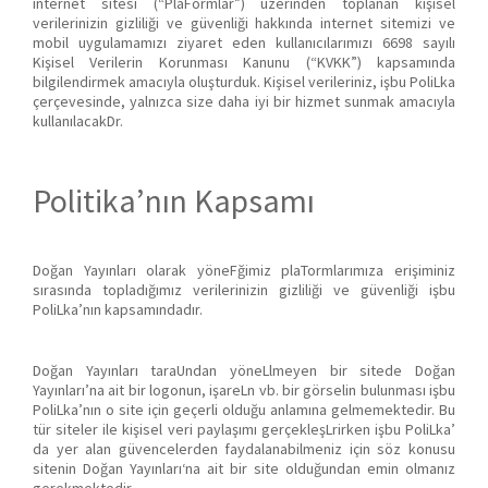
internet sitesi (“PlaFormlar”) üzerinden toplanan kişisel
verilerinizin gizliliği ve güvenliği hakkında internet sitemizi ve
mobil uygulamamızı ziyaret eden kullanıcılarımızı 6698 sayılı
Kişisel Verilerin Korunması Kanunu (“KVKK”) kapsamında
bilgilendirmek amacıyla oluşturduk. Kişisel verileriniz, işbu PoliLka
çerçevesinde, yalnızca size daha iyi bir hizmet sunmak amacıyla
kullanılacakDr.
Politika’nın Kapsamı
Doğan Yayınları olarak yöneFğimiz plaTormlarımıza erişiminiz
sırasında topladığımız verilerinizin gizliliği ve güvenliği işbu
PoliLka’nın kapsamındadır.
Doğan Yayınları taraUndan yöneLlmeyen bir sitede Doğan
Yayınları’na ait bir logonun, işareLn vb. bir görselin bulunması işbu
PoliLka’nın o site için geçerli olduğu anlamına gelmemektedir. Bu
tür siteler ile kişisel veri paylaşımı gerçekleşLrirken işbu PoliLka’
da yer alan güvencelerden faydalanabilmeniz için söz konusu
sitenin Doğan Yayınları‘na ait bir site olduğundan emin olmanız
gerekmektedir.