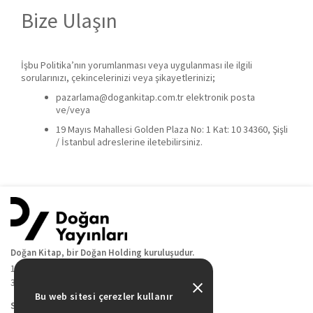
Bize Ulaşın
İşbu Politika’nın yorumlanması veya uygulanması ile ilgili
sorularınızı, çekincelerinizi veya şikayetlerinizi;
pazarlama@dogankitap.com.tr
elektronik posta
ve/veya
19 Mayıs Mahallesi Golden Plaza No: 1 Kat: 10 34360, Şişli
/ İstanbul adreslerine iletebilirsiniz.
Doğan Kitap, bir Doğan Holding kuruluşudur.
19 Mayıs Cad. Golden Plaza No:1 Kat:10
34360 / Şişli / İstanbul
Bu web sitesi çerezler kullanır
Sitede Yer Alan Sayfalar