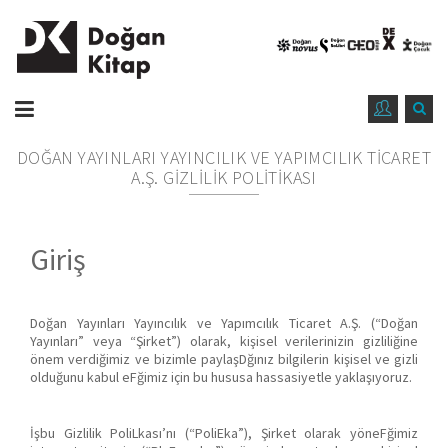
DOĞAN YAYINLARI YAYINCILIK VE YAPIMCILIK TİCARET
A.Ş. GİZLİLİK POLİTİKASI
Giriş
Doğan Yayınları Yayıncılık ve Yapımcılık Ticaret A.Ş. (“Doğan
Yayınları” veya “Şirket”) olarak, kişisel verilerinizin gizliliğine
önem verdiğimiz ve bizimle paylaşDğınız bilgilerin kişisel ve gizli
olduğunu kabul eFğimiz için bu hususa hassasiyetle yaklaşıyoruz.
İşbu Gizlilik PoliLkası’nı (“PoliEka”), Şirket olarak yöneFğimiz