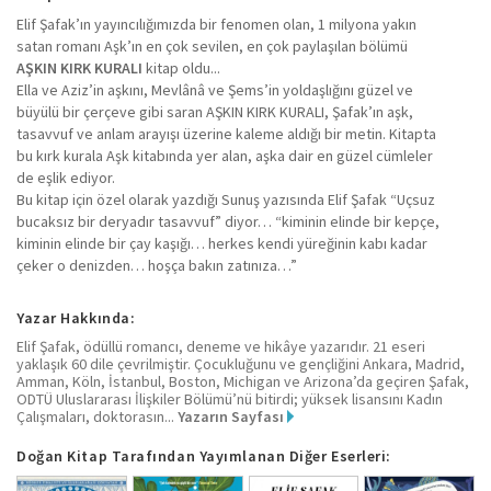
Elif Şafak’ın yayıncılığımızda bir fenomen olan, 1 milyona yakın
satan romanı Aşk’ın en çok sevilen, en çok paylaşılan bölümü
AŞKIN KIRK KURALI
kitap oldu...
Ella ve Aziz’in aşkını, Mevlânâ ve Şems’in yoldaşlığını güzel ve
büyülü bir çerçeve gibi saran AŞKIN KIRK KURALI, Şafak’ın aşk,
tasavvuf ve anlam arayışı üzerine kaleme aldığı bir metin. Kitapta
bu kırk kurala Aşk kitabında yer alan, aşka dair en güzel cümleler
de eşlik ediyor.
Bu kitap için özel olarak yazdığı Sunuş yazısında Elif Şafak “Uçsuz
bucaksız bir deryadır tasavvuf” diyor… “kiminin elinde bir kepçe,
kiminin elinde bir çay kaşığı… herkes kendi yüreğinin kabı kadar
çeker o denizden… hoşça bakın zatınıza…”
Yazar Hakkında:
Elif Şafak, ödüllü romancı, deneme ve hikâye yazarıdır. 21 eseri
yaklaşık 60 dile çevrilmiştir. Çocukluğunu ve gençliğini Ankara, Madrid,
Amman, Köln, İstanbul, Boston, Michigan ve Arizona’da geçiren Şafak,
ODTÜ Uluslararası İlişkiler Bölümü’nü bitirdi; yüksek lisansını Kadın
Çalışmaları, doktorasın...
Yazarın Sayfası
Doğan Kitap Tarafından Yayımlanan Diğer Eserleri: