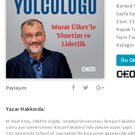
Barkod:
Sayfa Sa
Ebat: 13
Kapak Tü
Yayın Ta
Kategori
Ön O
Paylaşım:
Yazar Hakkında:
M. Rauf Ateş, 1964'te doğdu. İstanbul Üniversitesi İletişim Fakült
sonra aynı üniversitenin İktisat Fakültesi’nde yüksek lisans yaptı.
City University School of Journalism’de kısa süreli gazetecilik eğit