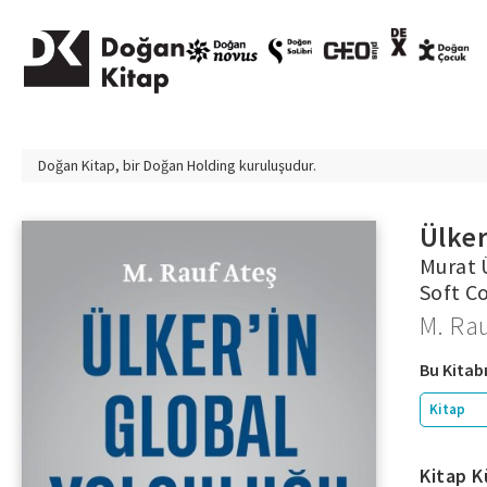
Doğan Kitap, bir
Doğan Holding
kuruluşudur.
Ülker
Murat Ü
Soft C
M. Rau
Bu Kitabı
Kitap
Kitap K