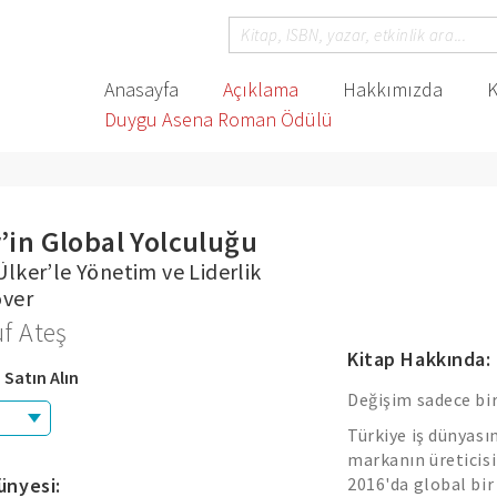
Anasayfa
Açıklama
Hakkımızda
K
Duygu Asena Roman Ödülü
’in Global Yolculuğu
lker’le Yönetim ve Liderlik
over
f Ateş
Kitap Hakkında:
 Satın Alın
Değişim sadece bir f
Türkiye iş dünyası
markanın üreticisi
ünyesi:
2016'da global bi