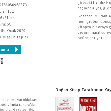
girecekti. Yıldız H
 9786050968873
taçlandırıyor, glob
yısı: 152
Gazeteci M. Rauf A
.6x21 cm
hem grubun dönüşü
rü: SC
kitapta bir araya g
rihi: Ocak 2020
devinin nasıl dün
: Diğer Kitaplar
önüne seriyor.
kuma
Doğan Kitap Tarafından Yay
esi’nden mezun olduktan
 1991 yılında Londra’da,
imi aldı. Gazeteciliğe,