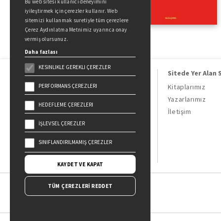
Bu web sitesi kullanıcı deneyimini
iyileştirmek için çerezler kullanır. Web
sitemizi kullanmak suretiyle tüm çerezlere
Çerez Aydınlatma Metnimiz uyarınca onay
vermiş olursunuz.
Daha fazlası
KESINLIKLE GEREKLI ÇEREZLER
Sitede Yer Alan 
PERFORMANS ÇEREZLERI
Kitaplarımız
Yazarlarımız
HEDEFLEME ÇEREZLERI
Doğan Kitap, bir Doğan Holding
İletişim
kuruluşudur.
İŞLEVSEL ÇEREZLER
19 Mayıs Cad. Golden Plaza No:1 Kat:10
34360 / Şişli / İstanbul
SINIFLANDIRILMAMIŞ ÇEREZLER
KAYDET VE KAPAT
TÜM ÇEREZLERİ REDDET