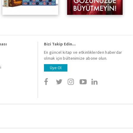
ması
Bizi Takip Edin...
En güncel kitap ve etkinliklerden haberdar
olmak için bültenimize abone olun.
i
i
Üye Ol
i