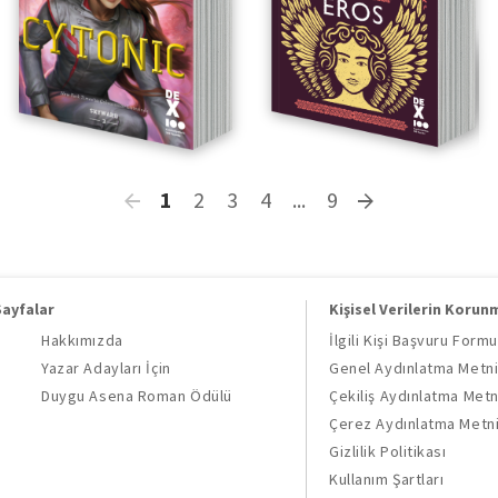
1
2
3
4
...
9
Sayfalar
Kişisel Verilerin Korun
Hakkımızda
İlgili Kişi Başvuru Formu
Yazar Adayları İçin
Genel Aydınlatma Metn
Duygu Asena Roman Ödülü
Çekiliş Aydınlatma Metn
Çerez Aydınlatma Metn
Gizlilik Politikası
Kullanım Şartları