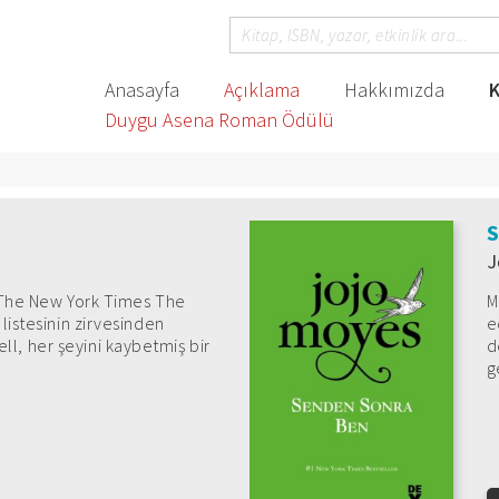
Anasayfa
Açıklama
Hakkımızda
K
Duygu Asena Roman Ödülü
S
J
” The New York Times The
M
listesinin zirvesinden
e
, her şeyini kaybetmiş bir
d
g