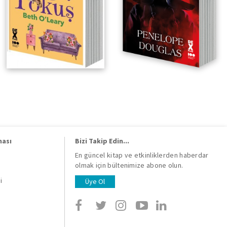
ması
Bizi Takip Edin...
En güncel kitap ve etkinliklerden haberdar
olmak için bültenimize abone olun.
i
i
Üye Ol
i