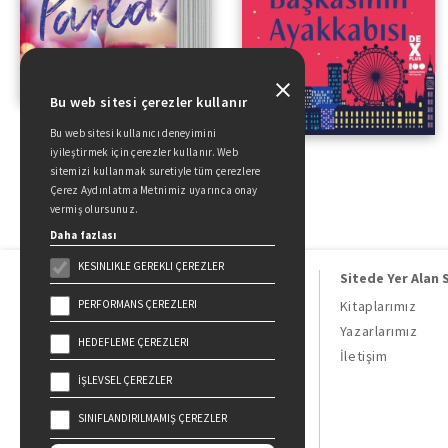
Bu web sitesi çerezler kullanır
Bu web sitesi kullanıcı deneyimini
iyileştirmek için çerezler kullanır. Web
sitemizi kullanmak suretiyle tüm çerezlere
Çerez Aydınlatma Metnimiz uyarınca onay
vermiş olursunuz.
Daha fazlası
KESINLIKLE GEREKLI ÇEREZLER
Sitede Yer Alan 
PERFORMANS ÇEREZLERI
Kitaplarımız
Yazarlarımız
HEDEFLEME ÇEREZLERI
Doğan Kitap, bir Doğan Holding
İletişim
kuruluşudur.
İŞLEVSEL ÇEREZLER
19 Mayıs Cad. Golden Plaza No:1 Kat:10
34360 / Şişli / İstanbul
SINIFLANDIRILMAMIŞ ÇEREZLER