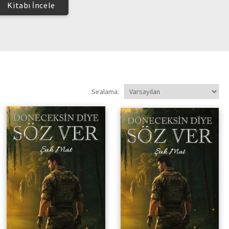
Kitabı İncele
Sıralama:
Şah Mat
Şah Mat ( Poster Hediyeli )