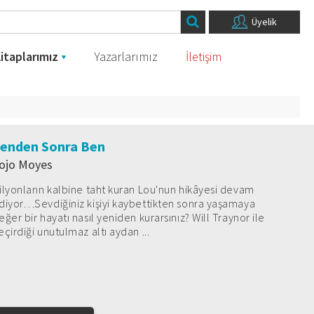
Üyelik
itaplarımız
Yazarlarımız
İletişim
enden Sonra Ben
ojo Moyes
ilyonların kalbine taht kuran Lou'nun hikâyesi devam
diyor…Sevdiğiniz kişiyi kaybettikten sonra yaşamaya
eğer bir hayatı nasıl yeniden kurarsınız? Will Traynor ile
eçirdiği unutulmaz altı aydan ...