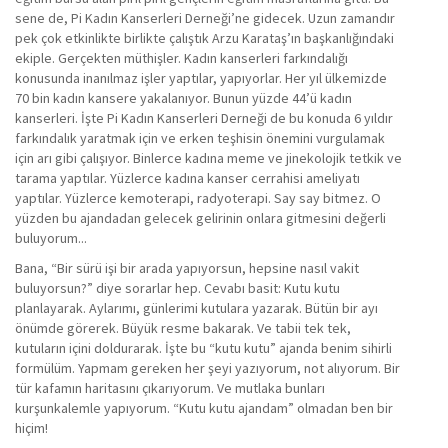
sene de, Pi Kadın Kanserleri Derneği’ne gidecek. Uzun zamandır
pek çok etkinlikte birlikte çalıştık Arzu Karataş’ın başkanlığındaki
ekiple. Gerçekten müthişler. Kadın kanserleri farkındalığı
konusunda inanılmaz işler yaptılar, yapıyorlar. Her yıl ülkemizde
70 bin kadın kansere yakalanıyor. Bunun yüzde 44’ü kadın
kanserleri. İşte Pi Kadın Kanserleri Derneği de bu konuda 6 yıldır
farkındalık yaratmak için ve erken teşhisin önemini vurgulamak
için arı gibi çalışıyor. Binlerce kadına meme ve jinekolojik tetkik ve
tarama yaptılar. Yüzlerce kadına kanser cerrahisi ameliyatı
yaptılar. Yüzlerce kemoterapi, radyoterapi. Say say bitmez. O
yüzden bu ajandadan gelecek gelirinin onlara gitmesini değerli
buluyorum...
Bana, “Bir sürü işi bir arada yapıyorsun, hepsine nasıl vakit
buluyorsun?” diye sorarlar hep. Cevabı basit: Kutu kutu
planlayarak. Aylarımı, günlerimi kutulara yazarak. Bütün bir ayı
önümde görerek. Büyük resme bakarak. Ve tabii tek tek,
kutuların içini doldurarak. İşte bu “kutu kutu” ajanda benim sihirli
formülüm. Yapmam gereken her şeyi yazıyorum, not alıyorum. Bir
tür kafamın haritasını çıkarıyorum. Ve mutlaka bunları
kurşunkalemle yapıyorum. “Kutu kutu ajandam” olmadan ben bir
hiçim!