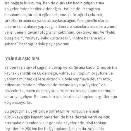
lira bağışta bulunursa, ben de o şirketin kadın çalışanlarına
kolyelerimden hediye edeceğim. Üstüne de, Instagram
hesabımdan, bir sürü eğlenceli, enerjik fotoğraf çekerek,
şirketlerin adını da yazarak paylaşacağım. Yani gönüllü olarak
onların tanıtımlarını yapacağım. Sonra o kadınlarla insanlara umut
veren, enerji tavan fotoğraflar çektirdim, çektiriyorum. Ve “İyilik
bulaşıcıdır”, “Dünyayı iyilik kurtaracak”, “Kolye bahane iyilik
şahane” hashtag’leriyle paylaşıyorum.
İYİLİK BULAŞICIDIR!
78’den fazla şirket çağrıma cevap verdi. Şu ana kadar 2 milyon lira
kaynak yarattık ve 60 derneğe, vakfa, sivil toplum örgütüne ve
yardıma muhtaç kişilere aktardık. Böyle yapmaya devam ettik,
ediyoruz. Pandemi döneminde “online kolye atölyeleri” de
düzenledik, halen düzenliyoruz. Yüzlerce insan, zoom üzerinde
bir araya geliyor. Bir kendileri için, bir de sivil toplum örgütleri için
kolye diziyorlar.
Bu geçtiğimiz üç yıl içinde Saffet Emre Tonguç ve İsmail
Küçükkaya gibi kanaat önderleri de bize destek verdi ve açık
artırmalar düzenledik. Bir gecede sayelerinde, sivil toplum
örgütlerine 250 bin lira bağış toplandığımız oldu. Adana’da