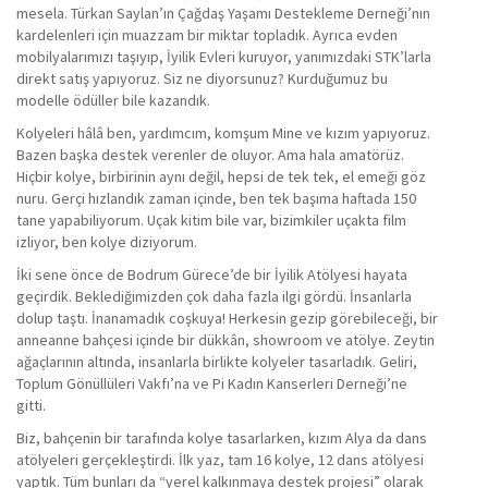
mesela. Türkan Saylan’ın Çağdaş Yaşamı Destekleme Derneği’nın
kardelenleri için muazzam bir miktar topladık. Ayrıca evden
mobilyalarımızı taşıyıp, İyilik Evleri kuruyor, yanımızdaki STK’larla
direkt satış yapıyoruz. Siz ne diyorsunuz? Kurduğumuz bu
modelle ödüller bile kazandık.
Kolyeleri hâlâ ben, yardımcım, komşum Mine ve kızım yapıyoruz.
Bazen başka destek verenler de oluyor. Ama hala amatörüz.
Hiçbir kolye, birbirinin aynı değil, hepsi de tek tek, el emeği göz
nuru. Gerçi hızlandık zaman içinde, ben tek başıma haftada 150
tane yapabiliyorum. Uçak kitim bile var, bizimkiler uçakta film
izliyor, ben kolye diziyorum.
İki sene önce de Bodrum Gürece’de bir İyilik Atölyesi hayata
geçirdik. Beklediğimizden çok daha fazla ilgi gördü. İnsanlarla
dolup taştı. İnanamadık coşkuya! Herkesin gezip görebileceği, bir
anneanne bahçesi içinde bir dükkân, showroom ve atölye. Zeytin
ağaçlarının altında, insanlarla birlikte kolyeler tasarladık. Geliri,
Toplum Gönüllüleri Vakfı’na ve Pi Kadın Kanserleri Derneği’ne
gitti.
Biz, bahçenin bir tarafında kolye tasarlarken, kızım Alya da dans
atölyeleri gerçekleştirdi. İlk yaz, tam 16 kolye, 12 dans atölyesi
yaptık. Tüm bunları da “yerel kalkınmaya destek projesi” olarak