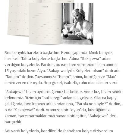
Ben bir iyilik hareketi başlattım. Kendi çapımda. Minik bir iyilik
hareketi. Tahta kolyelerle başlattım. Adına “Sakajewa” adını
verdiğim kolyelerle. Pardon, bu ismi ben vermedim! İsim annesi
15 yaşındaki kızım Alya. “Sakajewa İyilik Kolyeleri olsun” dedi adı.
“Tamam” dedim. Tavşanımıza “Hımm” ismini, köpeğimize “Max”
ismini veren de oydu. Hep güzel, isabetli, ruhu olan isimler verir.
“Sakajewa” bizim uydurduğumuz bir kelime. Anne-kız, bizim sihirli
kelimemiz. Bizim için “saf sevgi” anlamına geliyor. Yıllarca kapıyı
çaldığında, ben kapının arkasından ona, “Parola ne söyle?” dedim,
o da “Sakajewa!” dedi. Aramızda bir “oyun”du, küstüğümüz
zaman, işaretparmaklarımızı havada birleştirir, “Sakajewa” der,
barışırdık.
Adı vardı kolyelerin, kendileri de (hababam kolye diziyordum