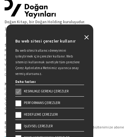
Doğan Kitap, bir Doğan Holding kuruluşudur.
19 Mayıs Cad. Golden Plaza No:1 Kat:10
34360 / Şişli / İstanbul
Bu web sitesi çerezler kullanır
Sitede Yer Alan Sayfalar
Kitaplarımız
Bu web sitesi kullanıcı deneyimini
Hakkımızda
iyileştirmek için çerezler kullanır. Web
Yazarlarımız
sitemizi kullanmak suretiyle tüm çerezlere
Yazar Adayları İçin
Çerez Aydınlatma Metnimiz uyarınca onay
İletişim
vermiş olursunuz.
Duygu Asena Roman Ödülü
Daha fazlası
Kişisel Verilerin Korunması
İlgili Kişi Başvuru Formu
KESINLIKLE GEREKLI ÇEREZLER
Genel Aydınlatma Metni
Çekiliş Aydınlatma Metni
PERFORMANS ÇEREZLERI
Çerez Aydınlatma Metni
Gizlilik Politikası
Kullanım Şartları
HEDEFLEME ÇEREZLERI
Bizi Takip Edin...
İŞLEVSEL ÇEREZLER
En güncel kitap ve etkinliklerden haberdar olmak için bültenimize abone
olun.