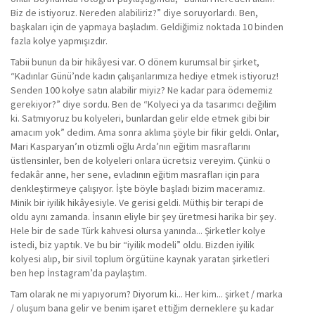
Biz de istiyoruz. Nereden alabiliriz?” diye soruyorlardı. Ben,
başkaları için de yapmaya başladım. Geldiğimiz noktada 10 binden
fazla kolye yapmışızdır.
Tabii bunun da bir hikâyesi var. O dönem kurumsal bir şirket,
“Kadınlar Günü’nde kadın çalışanlarımıza hediye etmek istiyoruz!
Senden 100 kolye satın alabilir miyiz? Ne kadar para ödememiz
gerekiyor?” diye sordu. Ben de “Kolyeci ya da tasarımcı değilim
ki. Satmıyoruz bu kolyeleri, bunlardan gelir elde etmek gibi bir
amacım yok” dedim. Ama sonra aklıma şöyle bir fikir geldi. Onlar,
Mari Kasparyan’ın otizmli oğlu Arda’nın eğitim masraflarını
üstlensinler, ben de kolyeleri onlara ücretsiz vereyim. Çünkü o
fedakâr anne, her sene, evladının eğitim masrafları için para
denkleştirmeye çalışıyor. İşte böyle başladı bizim maceramız.
Minik bir iyilik hikâyesiyle. Ve gerisi geldi. Müthiş bir terapi de
oldu aynı zamanda. İnsanın eliyle bir şey üretmesi harika bir şey.
Hele bir de sade Türk kahvesi olursa yanında... Şirketler kolye
istedi, biz yaptık. Ve bu bir “iyilik modeli” oldu. Bizden iyilik
kolyesi alıp, bir sivil toplum örgütüne kaynak yaratan şirketleri
ben hep İnstagram’da paylaştım.
Tam olarak ne mi yapıyorum? Diyorum ki... Her kim... şirket / marka
/ oluşum bana gelir ve benim işaret ettiğim derneklere şu kadar