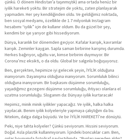
çünkü. O dönem Hindistan’a taşınmıştık) ama ortada henüz bir
iyilik hareketi yoktu. Bir stratejim de yoktu, zaten planlayarak
yapmadım. Her şey kendiliğinden oldu. Ve geldiğimiz noktada,
ben sosyal medyamı, özellikle de 1.7 milyonluk Instagram
hesabımı “iyilik” için de kullanır oldum. Bu da güzel bir şey,
kendimi bir işe yarıyor gibi hissediyorum.
Dünya, karanlık bir dönemden geçiyor. Kafalar karışık, kavramlar
karışık. Zeminler kaygan. Sapla saman birbirine karışmış durumda.
Herkes bağırıyor, uğultu var, kimse birbirini duymuyor. Bir
Corona’mız eksikti, o da oldu. Global bir salgınla boğuşuyoruz.
Ben, gerçekten, hepimize iyi gelecek şeyin, İYİLİK olduğuna
inanıyorum. Dayanışma olduğuna inanıyorum. Sorumluluk bilinci
olduğuna inanıyorum. Bir başkasını düşünme sorumluluğu,
yaşadığımız gezegeni düşünme sorumluluğu, ihtiyacı olanlara el
uzatma sorumluluğu. Sloganım da: Dünyayı iyilik kurtaracak!
Hepimiz, minik minik iyilikler yapacağız. Ve iyilik, halka halka
yayılacak. Benim iyilik kolyeleriyle yapmaya çalıştığım da bu.
Nitekim, dalga dalga büyüdü. Ve bir İYİLİK HAREKETİ’ne dönüştü.
Peki, niye tahta kolyeler? Çünkü seviyorum. Hissini seviyorum.
Doğal. Asla plastik kullanmıyorum. İçindeki boncuklar cam. Ben,
onlar boynumda fotoğraf paylaştığımda, “Bunları nereden aldın?