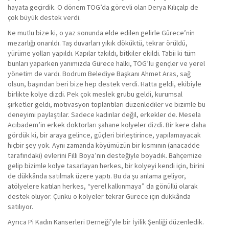
hayata geçirdik. O dönem TOG’da görevli olan Derya Kılıçalp de
çok büyük destek verdi.
Ne mutlu bize ki, o yaz sonunda elde edilen gelirle Gürece’nin
mezarlığı onarıldı. Taş duvarları yıkık döküktü, tekrar örüldü,
yürüme yolları yapıldı. Kapılar takıldı, bitkiler ekildi. Tabii ki tüm
bunları yaparken yanımızda Gürece halkı, TOG’lu gençler ve yerel
yönetim de vardı. Bodrum Belediye Başkanı Ahmet Aras, sağ
olsun, başından beri bize hep destek verdi. Hatta geldi, ekibiyle
birlikte kolye dizdi. Pek çok meslek grubu geldi, kurumsal
şirketler geldi, motivasyon toplantıları düzenlediler ve bizimle bu
deneyimi paylaştılar. Sadece kadınlar değil, erkekler de. Mesela
Acıbadem’in erkek doktorları şahane kolyeler dizdi. Bir kere daha
gördük ki, bir araya gelince, güçleri birleştirince, yapılamayacak
hiçbir şey yok. Aynı zamanda köyümüzün bir kısmının (anacadde
tarafındaki) evlerini Filli Boya’nın desteğiyle boyadık. Bahçemize
gelip bizimle kolye tasarlayan herkes, bir kolyeyi kendi için, birini
de dükkânda satılmak üzere yaptı. Bu da şu anlama geliyor,
atölyelere katılan herkes, “yerel kalkınmaya” da gönüllü olarak
destek oluyor. Çünkü o kolyeler tekrar Gürece için dükkânda
satılıyor.
Ayrıca Pi Kadın Kanserleri Derneği’yle bir İyilik Şenliği düzenledik.