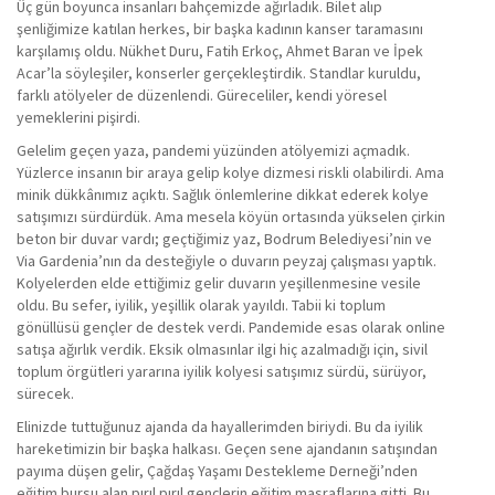
Üç gün boyunca insanları bahçemizde ağırladık. Bilet alıp
şenliğimize katılan herkes, bir başka kadının kanser taramasını
karşılamış oldu. Nükhet Duru, Fatih Erkoç, Ahmet Baran ve İpek
Acar’la söyleşiler, konserler gerçekleştirdik. Standlar kuruldu,
farklı atölyeler de düzenlendi. Güreceliler, kendi yöresel
yemeklerini pişirdi.
Gelelim geçen yaza, pandemi yüzünden atölyemizi açmadık.
Yüzlerce insanın bir araya gelip kolye dizmesi riskli olabilirdi. Ama
minik dükkânımız açıktı. Sağlık önlemlerine dikkat ederek kolye
satışımızı sürdürdük. Ama mesela köyün ortasında yükselen çirkin
beton bir duvar vardı; geçtiğimiz yaz, Bodrum Belediyesi’nin ve
Via Gardenia’nın da desteğiyle o duvarın peyzaj çalışması yaptık.
Kolyelerden elde ettiğimiz gelir duvarın yeşillenmesine vesile
oldu. Bu sefer, iyilik, yeşillik olarak yayıldı. Tabii ki toplum
gönüllüsü gençler de destek verdi. Pandemide esas olarak online
satışa ağırlık verdik. Eksik olmasınlar ilgi hiç azalmadığı için, sivil
toplum örgütleri yararına iyilik kolyesi satışımız sürdü, sürüyor,
sürecek.
Elinizde tuttuğunuz ajanda da hayallerimden biriydi. Bu da iyilik
hareketimizin bir başka halkası. Geçen sene ajandanın satışından
payıma düşen gelir, Çağdaş Yaşamı Destekleme Derneği’nden
eğitim bursu alan pırıl pırıl gençlerin eğitim masraflarına gitti. Bu