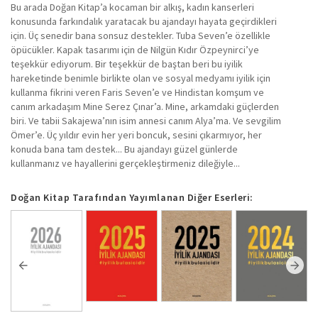
Bu arada Doğan Kitap’a kocaman bir alkış, kadın kanserleri
konusunda farkındalık yaratacak bu ajandayı hayata geçirdikleri
için. Üç senedir bana sonsuz destekler. Tuba Seven’e özellikle
öpücükler. Kapak tasarımı için de Nilgün Kıdır Özpeynirci’ye
teşekkür ediyorum. Bir teşekkür de baştan beri bu iyilik
hareketinde benimle birlikte olan ve sosyal medyamı iyilik için
kullanma fikrini veren Faris Seven’e ve Hindistan komşum ve
canım arkadaşım Mine Serez Çınar’a. Mine, arkamdaki güçlerden
biri. Ve tabii Sakajewa’nın isim annesi canım Alya’ma. Ve sevgilim
Ömer’e. Üç yıldır evin her yeri boncuk, sesini çıkarmıyor, her
konuda bana tam destek... Bu ajandayı güzel günlerde
kullanmanız ve hayallerini gerçekleştirmeniz dileğiyle...
Doğan Kitap Tarafından Yayımlanan Diğer Eserleri: