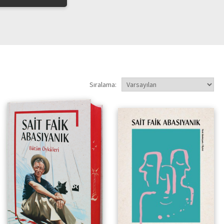
Sıralama:
Sait Faik Abasıyanık