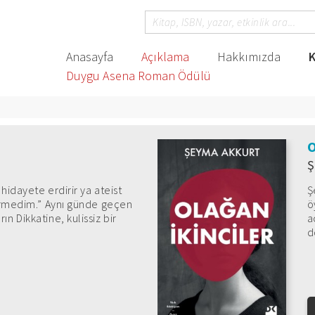
Anasayfa
Açıklama
Hakkımızda
K
Duygu Asena Roman Ödülü
O
Ş
hidayete erdirir ya ateist
Ş
görmedim.” Aynı günde geçen
ö
 Dikkatine, kulissiz bir
a
d