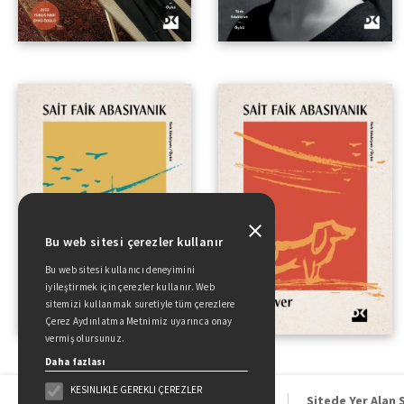
Bu web sitesi çerezler kullanır
Bu web sitesi kullanıcı deneyimini
iyileştirmek için çerezler kullanır. Web
sitemizi kullanmak suretiyle tüm çerezlere
Çerez Aydınlatma Metnimiz uyarınca onay
vermiş olursunuz.
Daha fazlası
KESINLIKLE GEREKLI ÇEREZLER
Sitede Yer Alan 