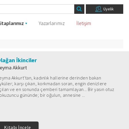
Üyelik
itaplarımız
Yazarlarımız
İletişim
lağan İkinciler
eyma Akkurt
eyma Akkurt'tan, kadınlık hallerine derinden bakan
yküler; karşı çıkan, korkmadan soran, engin denizlere
çılan ve en sonunda çemberi tamamlayan... Bir yasın otuz
okuzuncu gününde; bir oğulun, annesine ...
Kitabı İncele