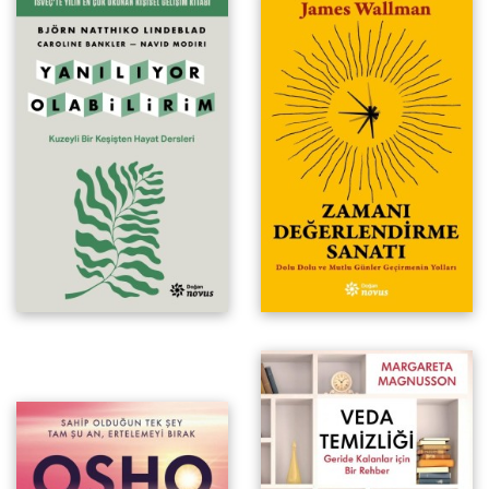
Kuzeyli Bir Keşişten Hayat
Dersleri
Dolu Dolu ve Mutlu Günler
Geçirmenin Yolları
Varoluştan Mesajlar
Geride Kalanlar İçin Bir Rehber