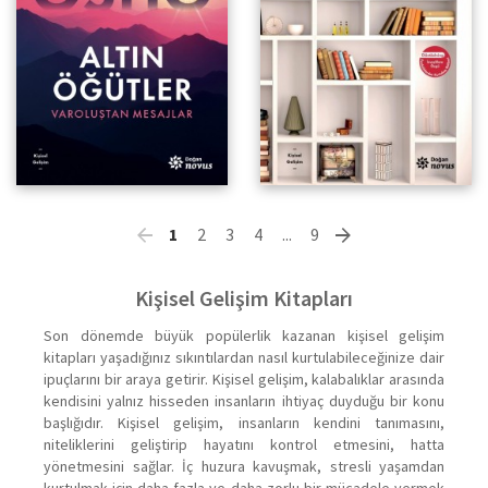
1
2
3
4
...
9
Kişisel Gelişim Kitapları
Son dönemde büyük popülerlik kazanan kişisel gelişim
kitapları yaşadığınız sıkıntılardan nasıl kurtulabileceğinize dair
ipuçlarını bir araya getirir. Kişisel gelişim, kalabalıklar arasında
kendisini yalnız hisseden insanların ihtiyaç duyduğu bir konu
başlığıdır. Kişisel gelişim, insanların kendini tanımasını,
niteliklerini geliştirip hayatını kontrol etmesini, hatta
yönetmesini sağlar. İç huzura kavuşmak, stresli yaşamdan
kurtulmak için daha fazla ve daha zorlu bir mücadele vermek