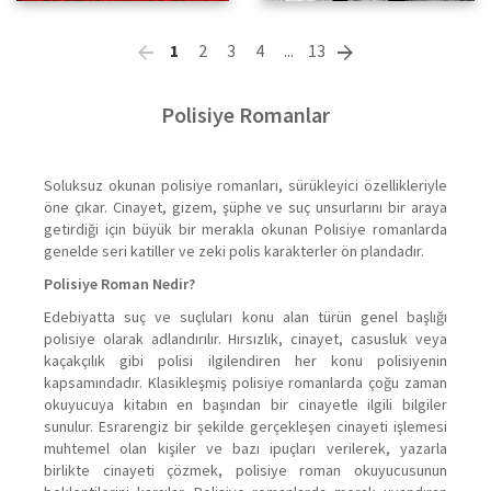
1
2
3
4
...
13
Polisiye Romanlar
Soluksuz okunan polisiye romanları, sürükleyici özellikleriyle
öne çıkar. Cinayet, gizem, şüphe ve suç unsurlarını bir araya
getirdiği için büyük bir merakla okunan Polisiye romanlarda
genelde seri katiller ve zeki polis karakterler ön plandadır.
Polisiye Roman Nedir?
Edebiyatta suç ve suçluları konu alan türün genel başlığı
polisiye olarak adlandırılır. Hırsızlık, cinayet, casusluk veya
kaçakçılık gibi polisi ilgilendiren her konu polisiyenin
kapsamındadır. Klasikleşmiş polisiye romanlarda çoğu zaman
okuyucuya kitabın en başından bir cinayetle ilgili bilgiler
sunulur. Esrarengiz bir şekilde gerçekleşen cinayeti işlemesi
muhtemel olan kişiler ve bazı ipuçları verilerek, yazarla
birlikte cinayeti çözmek, polisiye roman okuyucusunun