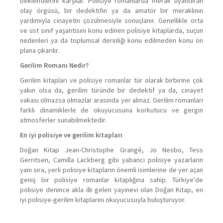
beklentilerini karşılar. Polisiye romanlarda merak uyandıran
olay örgüsü, bir dedektifin ya da amatör bir meraklının
yardımıyla cinayetin çözülmesiyle sonuçlanır. Genellikle orta
ve üst sınıf yaşantısını konu edinen polisiye kitaplarda, suçun
nedenleri ya da toplumsal derinliği konu edilmeden konu ön
plana çıkarılır.
Gerilim Romanı Nedir?
Gerilim kitapları ve polisiye romanlar tür olarak birbirine çok
yakın olsa da, gerilim türünde bir dedektif ya da, cinayet
vakası olmazsa olmazlar arasında yer almaz. Gerilim romanları
farklı dinamiklerle de okuyucusuna korkutucu ve gergin
atmosferler sunabilmektedir.
En iyi polisiye ve gerilim kitapları
Doğan Kitap Jean-Christophe Grangé, Jo Nesbo, Tess
Gerritsen, Camilla Lackberg gibi yabancı polisiye yazarların
yanı sıra, yerli polisiye kitapların önemli isimlerine de yer açan
geniş bir polisiye romanlar kitaplığına sahip. Türkiye'de
polisiye denince akla ilk gelen yayınevi olan Doğan Kitap, en
iyi polisiye-gerilim kitaplarını okuyucusuyla buluşturuyor.