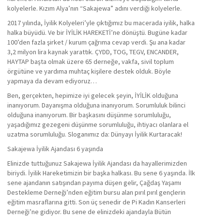
kolyelerle. Kızım Alya’nın “Sakajewa” adını verdiği kolyelerle.
2017 yılında, İyilik Kolyeleri’yle çıktığımız bu macerada iyilik, halka
halka büyüdü. Ve bir İYİLİK HAREKETİ’ne dönüştü. Bugüne kadar
100’den fazla şirket / kurum çağrıma cevap verdi. Şu ana kadar
3,2 milyon lira kaynak yarattık. ÇYDD, TOG, TEGV, ENCANDER,
HAYTAP başta olmak üzere 65 derneğe, vakfa, sivil toplum
örgütüne ve yardıma muhtaç kişilere destek olduk. Böyle
yapmaya da devam ediyoruz…
Ben, gerçekten, hepimize iyi gelecek şeyin, İYİLİK olduğuna
inanıyorum. Dayanışma olduğuna inanıyorum. Sorumluluk bilinci
olduğuna inanıyorum. Bir başkasını düşünme sorumluluğu,
yaşadığımız gezegeni düşünme sorumluluğu, ihtiyacı olanlara el
uzatma sorumluluğu. Sloganımız da: Dünyayı İyilik Kurtaracak!
Sakajewa İyilik Ajandası 6 yaşında
Elinizde tuttuğunuz Sakajewa İyilik Ajandası da hayallerimizden
biriydi. İyilik Hareketimizin bir başka halkası. Bu sene 6 yaşında. İlk
sene ajandanın satışından payıma düşen gelir, Çağdaş Yaşamı
Destekleme Derneği’nden eğitim bursu alan pırıl pırıl gençlerin
eğitim masraflarına gitti. Son üç senedir de Pi Kadın Kanserleri
Derneği’ne gidiyor. Bu sene de elinizdeki ajandayla Bütün