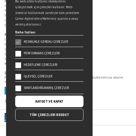
Kitaplarımız
Bu web sitesi kullanıcı deneyimini
Hakkımızda
iyileştirmek için çerezler kullanır. Web
Yazarlarımız
sitemizi kullanmak suretiyle tüm çerezlere
Yazar Adayları İçin
Çerez Aydınlatma Metnimiz uyarınca onay
İletişim
vermiş olursunuz.
Duygu Asena Roman Ödülü
Daha fazlası
Kişisel Verilerin Korunması
İlgili Kişi Başvuru Formu
KESINLIKLE GEREKLI ÇEREZLER
Genel Aydınlatma Metni
Çekiliş Aydınlatma Metni
PERFORMANS ÇEREZLERI
Çerez Aydınlatma Metni
Gizlilik Politikası
Kullanım Şartları
HEDEFLEME ÇEREZLERI
Bizi Takip Edin...
İŞLEVSEL ÇEREZLER
En güncel kitap ve etkinliklerden haberdar olmak için bültenimize abone
olun.
SINIFLANDIRILMAMIŞ ÇEREZLER
Üye Ol
KAYDET VE KAPAT
TÜM ÇEREZLERİ REDDET