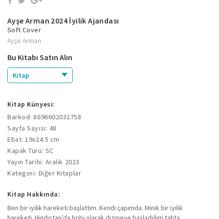
Ayşe Arman 2024 İyilik Ajandası
Soft Cover
Ayşe Arman
Bu Kitabı Satın Alın
Kitap
Kitap Künyesi:
Barkod: 8696602032758
Sayfa Sayısı: 48
Ebat: 19x24.5 cm
Kapak Türü: SC
Yayın Tarihi: Aralık 2023
Kategori: Diğer Kitaplar
Kitap Hakkında:
Ben bir iyilik hareketi başlattım. Kendi çapımda. Minik bir iyilik
hareketi. Hindistan’da hobi olarak dizmeye başladığım tahta