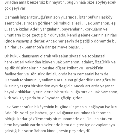
Sıradan ama benzersiz bir hayatın, bugün hâlâ bize söyleyecek
çok şeyi var
Osmanlı İmparatorluğu’nun son yıllarında, İstanbul’un Hasköy
semtinde, sıradan görünen bir Yahudi ailesi… Jak Samanon, eşi
Eliza ve kızları Adel; yangınların, bayramların, korkuların ve
umutların iç içe geçtiği bir dünyada, kendi geleneklerinin sınırları
içinde yaşayıp giderler. Ancak her şeyin değiştiği o dönemde bu
sınırlar Jak Samanon’a dar gelmeye başlar…
Bir hukuk danışmanı olarak yükselen siyasal ve toplumsal
hareketleri yakından izleyen Jak Samanon, adalet, özgürlük ve
eşitlik düşüncelerinin peşine düşer. İttihat ve Terakki’nin
faaliyetleri ve Jön Türk İhtilali, onda hem cemaatini hem de
Osmanlı toplumunu yenileme arzusunu güçlendirir. Ona göre bu
ikisinin yazgısı birbirinden ayrı değildir. Ancak art arda yaşanan
hayal kırıklıkları, yerini derin bir suskunluğa bırakır. Jak Samanon,
kırk sekiz yaşında bu dünyadan göçüp gider.
Jak Samanon’un hikâyesinin bugüne ulaşmasını sağlayan ise kızı
Adel’dir. Adel için babası, çocukluğunun unutulmaz kahramanı
olduğu kadar çözülememiş bir muammadır da. Onu anlatırken
hem hayranlık vardır sözlerinde hem de içten içe cevaplamaya
çalıştığı bir soru: Babam kimdi, neyin peşindeydi?