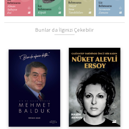
Bunlar da İlginizi Çekebilir
“Bize De ‘aferin’ Düştü...”