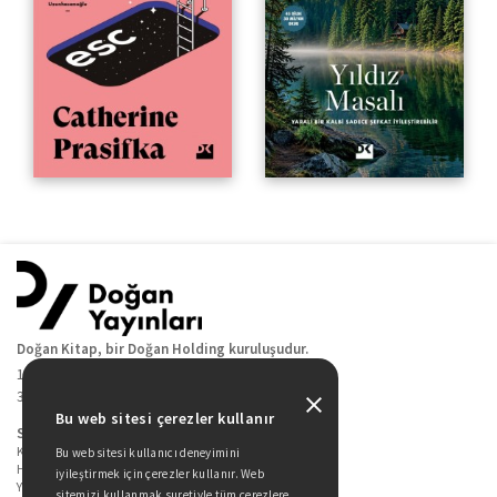
Doğan Kitap, bir Doğan Holding kuruluşudur.
19 Mayıs Cad. Golden Plaza No:1 Kat:10
34360 / Şişli / İstanbul
Bu web sitesi çerezler kullanır
Sitede Yer Alan Sayfalar
Kitaplarımız
Bu web sitesi kullanıcı deneyimini
Hakkımızda
iyileştirmek için çerezler kullanır. Web
Yazarlarımız
sitemizi kullanmak suretiyle tüm çerezlere