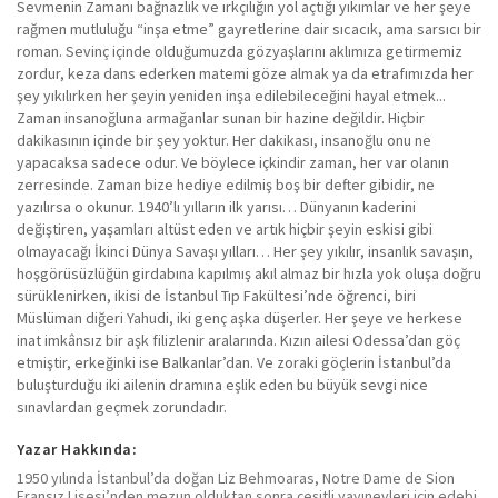
Sevmenin Zamanı bağnazlık ve ırkçılığın yol açtığı yıkımlar ve her şeye
rağmen mutluluğu “inşa etme” gayretlerine dair sıcacık, ama sarsıcı bir
roman. Sevinç içinde olduğumuzda gözyaşlarını aklımıza getirmemiz
zordur, keza dans ederken matemi göze almak ya da etrafımızda her
şey yıkılırken her şeyin yeniden inşa edilebileceğini hayal etmek...
Zaman insanoğluna armağanlar sunan bir hazine değildir. Hiçbir
dakikasının içinde bir şey yoktur. Her dakikası, insanoğlu onu ne
yapacaksa sadece odur. Ve böylece içkindir zaman, her var olanın
zerresinde. Zaman bize hediye edilmiş boş bir defter gibidir, ne
yazılırsa o okunur. 1940’lı yılların ilk yarısı… Dünyanın kaderini
değiştiren, yaşamları altüst eden ve artık hiçbir şeyin eskisi gibi
olmayacağı İkinci Dünya Savaşı yılları… Her şey yıkılır, insanlık savaşın,
hoşgörüsüzlüğün girdabına kapılmış akıl almaz bir hızla yok oluşa doğru
sürüklenirken, ikisi de İstanbul Tıp Fakültesi’nde öğrenci, biri
Müslüman diğeri Yahudi, iki genç aşka düşerler. Her şeye ve herkese
inat imkânsız bir aşk filizlenir aralarında. Kızın ailesi Odessa’dan göç
etmiştir, erkeğinki ise Balkanlar’dan. Ve zoraki göçlerin İstanbul’da
buluşturduğu iki ailenin dramına eşlik eden bu büyük sevgi nice
sınavlardan geçmek zorundadır.
Yazar Hakkında:
1950 yılında İstanbul’da doğan Liz Behmoaras, Notre Dame de Sion
Fransız Lisesi’nden mezun olduktan sonra çeşitli yayınevleri için edebi