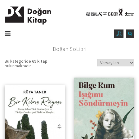
Doğan SoLibri
Bu kategoride
69 kitap
bulunmaktadır.
Kuzey Kıbrıs Türk Cumhuriyeti
ve Türkiye Cumhuriyeti Türkü
ve Marşları