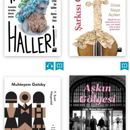
Hamdi Koç’un önsözüyle