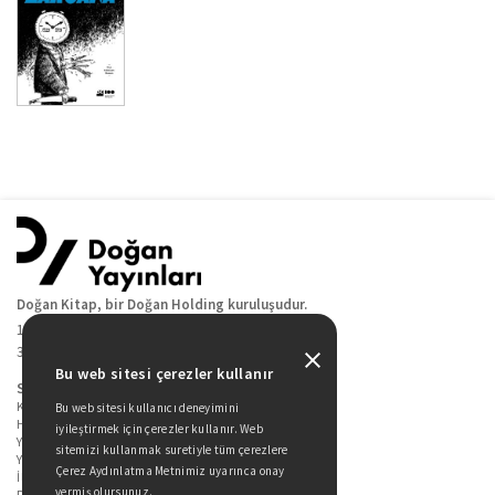
Doğan Kitap, bir Doğan Holding kuruluşudur.
19 Mayıs Cad. Golden Plaza No:1 Kat:10
34360 / Şişli / İstanbul
Bu web sitesi çerezler kullanır
Sitede Yer Alan Sayfalar
Kitaplarımız
Bu web sitesi kullanıcı deneyimini
Hakkımızda
iyileştirmek için çerezler kullanır. Web
Yazarlarımız
sitemizi kullanmak suretiyle tüm çerezlere
Yazar Adayları İçin
Çerez Aydınlatma Metnimiz uyarınca onay
İletişim
vermiş olursunuz.
Duygu Asena Roman Ödülü