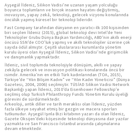
Ayşegül İldeniz, Silikon Vadisi’ne uzanan yaşam yolculuğu
boyunca toplumların ve birçok insanın hayatını değiştirmiş,
inovasyon, yapay zekâ, teknoloji, gelecek vizyonu konularında
öncülük yapmış küresel bir teknoloji lideridir.
Fast Company tarafından dünyanın en yaratıcı ilk 100 kişisinden
biri seçilen İldeniz (2015), global teknoloji devi Intel’de Yeni
Teknolojiler Grubu Dünya Başkan Yardımcılığı, ABD’nin akıllı enerji
öncüsü SSN’de COO’luk yapmış ve akıllı teknolojiler üzerine çok
sayıda ödül almıştır. Çeşitli uluslararası kurumlarda yönetim
kurulu üyesi olan Ayşegül İldeniz, Silikon Vadisi’nde girişimcilik
ve danışmanlık yapmaktadır.
İldeniz, sivil toplumda teknolojiyle dönüşüm, akıllı ve yapay
zekâyla gelecek ve inovasyon politikası konularında öncü bir
isimdir. Amerika’nın en etkili Türk kadınlarından (TOA, 2015),
Türkiye’de “Yılın Bilişim Kadını” ve “Yılın Kadın Yöneticisi” (Dünya
Gazetesi, 2004, 2006) seçilmiştir. TÜSİAD Silikon Vadisi Network
Başkanlığı yapan İldeniz, 2010’da Eisenhower Fellowship’e
seçilmiş olup Turkish Philanthropy Funds Yönetim Kurulu üyeliği
görevini de sürdürmektedir.
Arkeoloji, antik diller ve tarih meraklısı olan İldeniz, yüzden
fazla ülkeye seyahat etmiş bir gezgin ve macera sporları
tutkunudur. Ayşegül Işınla Bizi kitabının yazarı da olan İldeniz,
Gazete Oksijen’deki köşesinde teknoloji dünyasına dair yazılar
yazmakta ve San Francisco-İstanbul arasında çalışmalarına
devam etmektedir.