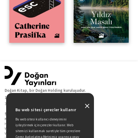
Doğan Kitap, bir Doğan Holding kuruluşudur.
19 Mayıs Cad. Golden Plaza No:1 Kat:10
34360 / Şişli / İstanbul
Bu web sitesi çerezler kullanır
Sitede Yer Alan Sayfalar
Kitaplarımız
Bu web sitesi kullanıcı deneyimini
Hakkımızda
iyileştirmek için çerezler kullanır. Web
Yazarlarımız
sitemizi kullanmak suretiyle tüm çerezlere
Yazar Adayları İçin
Çerez Aydınlatma Metnimiz uyarınca onay