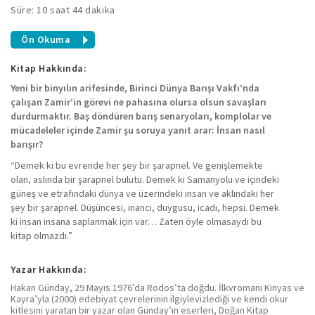
Süre: 10 saat 44 dakika
Ön Okuma
Kitap Hakkında:
Yeni bir binyılın arifesinde, Birinci Dünya Barışı Vakfı’nda
çalışan Zamir’in görevi ne pahasına olursa olsun savaşları
durdurmaktır. Baş döndüren barış senaryoları, komplolar ve
mücadeleler içinde Zamir şu soruya yanıt arar: İnsan nasıl
barışır?
“Demek ki bu evrende her şey bir şarapnel. Ve genişlemekte
olan, aslında bir şarapnel bulutu. Demek ki Samanyolu ve içindeki
güneş ve etrafındaki dünya ve üzerindeki insan ve aklındaki her
şey bir şarapnel. Düşüncesi, inancı, duygusu, icadı, hepsi. Demek
ki insan insana saplanmak için var… Zaten öyle olmasaydı bu
kitap olmazdı.”
Yazar Hakkında:
Hakan Günday, 29 Mayıs 1976’da Rodos’ta doğdu. İlkvromanı Kinyas ve
Kayra’yla (2000) edebiyat çevrelerinin ilgiylevizlediği ve kendi okur
kitlesini yaratan bir yazar olan Günday’ın eserleri, Doğan Kitap