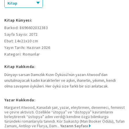
Kitap
Kitap Künyesi:
Barkod: 8696602032383
Sayfa Sayısı: 2072
Ebat: 14x21x10 cm
Yayın Tarihi: Haziran 2026
Kategori: Romanlar
Kitap Hakkında:
Dünyayı sarsan Damızlık Kızın Öyküsü'nün yazarı Atwood'dan
unutulmayacak kadın karakterler ve aşkın, ihanetin, yıkımın, kendi
olma savaşının öyküleri. Her öykü size farklı bir sizi anlatacak.
Yazar Hakkında:
Margaret Atwood, Kanadalı şair, yazar, eleştirmen, denemeci, feminist
ve çevre aktivisti. Özellikle “ütopya” ve “distopya” kavramlarını
birleştirerek “üstopya” adını verdiği kendine özgü bilimkurgu
türündeki romanlarıyla tanındı. Kör Suikastçı (Man Booker Ödülü), Tufan
Zamanı, Antilop ve Flurya, Dam...
Yazarın Sayfası