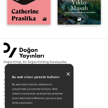
Doğan Kitap, bir Doğan Holding kuruluşudur.
19 Mayıs Cad. Golden Plaza No:1 Kat:10
34360 / Şişli / İstanbul
Bu web sitesi çerezler kullanır
Sitede Yer Alan Sayfalar
Kitaplarımız
Bu web sitesi kullanıcı deneyimini
Hakkımızda
iyileştirmek için çerezler kullanır. Web
Yazarlarımız
sitemizi kullanmak suretiyle tüm çerezlere
Yazar Adayları İçin
Çerez Aydınlatma Metnimiz uyarınca onay
İletişim
vermiş olursunuz.
Duygu Asena Roman Ödülü