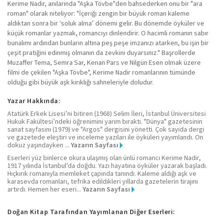
Kerime Nadir, anılarında "Aşka Tövbe"den bahsederken onu bir "ara
roman" olarak niteliyor: "İçeriği zengin bir büyük roman kaleme
aldıktan sonra bir ‘soluk alma’ dönemi gelir. Bu dönemde öyküler ve
küçük romanlar yazmak, romancıyı dinlendirir. O hacimli romanın sabır
bunalımı ardından bunların altına peş peşe imzanızı atarken, bu işin bir
çeşit pratiğini edinmiş olmanın da zevkini duyarsınız." Başrollerde
Muzaffer Tema, Semra Sar, Kenan Pars ve Nilgün Esen olmak üzere
filmi de çekilen "Aşka Tövbe", Kerime Nadir romanlarının tümünde
olduğu gibi büyük aşk kırıklığı sahneleriyle doludur.
Yazar Hakkında:
Atatürk Erkek Lisesi’ni bitiren (1968) Selim İleri, İstanbul Üniversitesi
Hukuk Fakültesi’ndeki öğrenimini yarım bıraktı. "Dünya" gazetesinin
sanat sayfasını (1979) ve "Argos" dergisini yönetti. Çok sayıda dergi
ve gazetede eleştiri ve inceleme yazıları ile öyküleri yayımlandı. On
dokuz yaşındayken ...
Yazarın Sayfası
Eserleri yüz binlerce okura ulaşmış olan ünlü romancı Kerime Nadir,
1917 yılında İstanbul’da doğdu. Yazı hayatına öyküler yazarak başladı.
Hıçkırık romanıyla memleket çapında tanındı. Kaleme aldığı aşk ve
karasevda romanları, tefrika edildikleri yıllarda gazetelerin tirajını
artırdı. Hemen her eseri...
Yazarın Sayfası
Doğan Kitap Tarafından Yayımlanan Diğer Eserleri: