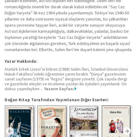
çabaları-ezilmeler, ast-üst ilişkileri net olabildiğine. Selim İleri’nin
romancılığında önemli bir durak olarak kabul edilebilecek “Saz Caz
Düğün Varyete” ilk kez 1984 yılında yayımlanmıştı. Türkiye’nin 1940-50
yıllarının ve daha sonrasının siyasal olaylarını yansıtan, bu çalkantıları
opera çevresine taşıyan İleri, acıklı bir varyete sunuyor okuyucuya.
Ast-üst ilişkilerinin karmaşıklığıyla, dalkavukluklar, yalanlar, baskıcı bir
toplumun yarattığı bireylerle “Saz Caz Düğün Varyete” anlattıklarının
çok ötesinde algılanması gereken, Türk edebiyatının en başarılı siyasî
romanlarından biri. Elbette, Selim İleri’nin duyarlı kalemi yine işbaşında.
Yazar Hakkında:
Atatürk Erkek Lisesi’ni bitiren (1968) Selim İleri, İstanbul Üniversitesi
Hukuk Fakültesi’ndeki öğrenimini yarım bıraktı. "Dünya" gazetesinin
sanat sayfasını (1979) ve "Argos" dergisini yönetti. Çok sayıda dergi
ve gazetede eleştiri ve inceleme yazıları ile öyküleri yayımlandı. On
dokuz yaşındayken ...
Yazarın Sayfası
Doğan Kitap Tarafından Yayımlanan Diğer Eserleri: