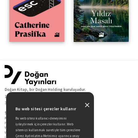
Doğan Kitap, bir Doğan Holding kuruluşudur.
19 Mayıs Cad. Golden Plaza No:1 Kat:10
34360 / Şişli / İstanbul
Bu web sitesi çerezler kullanır
Sitede Yer Alan Sayfalar
Kitaplarımız
Bu web sitesi kullanıcı deneyimini
Hakkımızda
iyileştirmek için çerezler kullanır. Web
Yazarlarımız
sitemizi kullanmak suretiyle tüm çerezlere
Yazar Adayları İçin
Çerez Aydınlatma Metnimiz uyarınca onay
İletişim