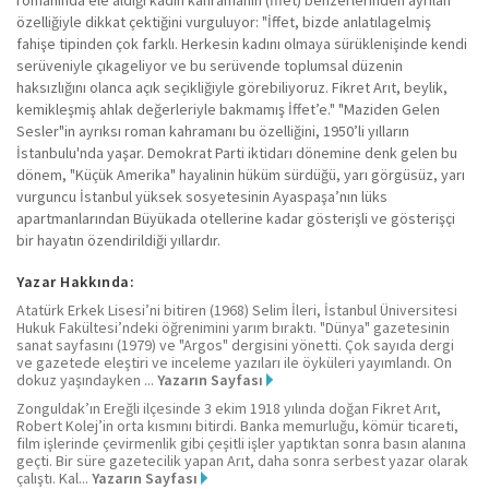
özelliğiyle dikkat çektiğini vurguluyor: "İffet, bizde anlatılagelmiş
fahişe tipinden çok farklı. Herkesin kadını olmaya sürüklenişinde kendi
serüveniyle çıkageliyor ve bu serüvende toplumsal düzenin
haksızlığını olanca açık seçikliğiyle görebiliyoruz. Fikret Arıt, beylik,
kemikleşmiş ahlak değerleriyle bakmamış İffet’e." "Maziden Gelen
Sesler"in ayrıksı roman kahramanı bu özelliğini, 1950’li yılların
İstanbulu'nda yaşar. Demokrat Parti iktidarı dönemine denk gelen bu
dönem, "Küçük Amerika" hayalinin hüküm sürdüğü, yarı görgüsüz, yarı
vurguncu İstanbul yüksek sosyetesinin Ayaspaşa’nın lüks
apartmanlarından Büyükada otellerine kadar gösterişli ve gösterişçi
bir hayatın özendirildiği yıllardır.
Yazar Hakkında:
Atatürk Erkek Lisesi’ni bitiren (1968) Selim İleri, İstanbul Üniversitesi
Hukuk Fakültesi’ndeki öğrenimini yarım bıraktı. "Dünya" gazetesinin
sanat sayfasını (1979) ve "Argos" dergisini yönetti. Çok sayıda dergi
ve gazetede eleştiri ve inceleme yazıları ile öyküleri yayımlandı. On
dokuz yaşındayken ...
Yazarın Sayfası
Zonguldak’ın Ereğli ilçesinde 3 ekim 1918 yılında doğan Fikret Arıt,
Robert Kolej’in orta kısmını bitirdi. Banka memurluğu, kömür ticareti,
film işlerinde çevirmenlik gibi çeşitli işler yaptıktan sonra basın alanına
geçti. Bir süre gazetecilik yapan Arıt, daha sonra serbest yazar olarak
çalıştı. Kal...
Yazarın Sayfası