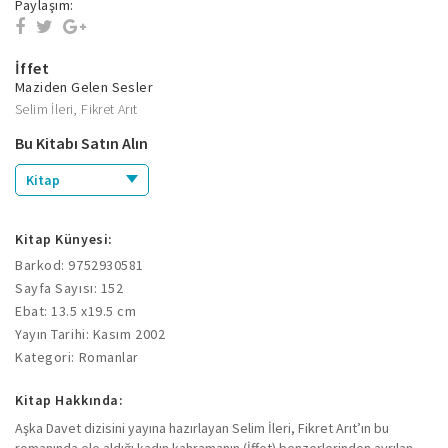
Paylaşım:
İffet
Maziden Gelen Sesler
Selim İleri
,
Fikret Arıt
Bu Kitabı Satın Alın
Kitap
Kitap Künyesi:
Barkod: 9752930581
Sayfa Sayısı: 152
Ebat: 13.5 x19.5 cm
Yayın Tarihi: Kasım 2002
Kategori: Romanlar
Kitap Hakkında:
Aşka Davet dizisini yayına hazırlayan Selim İleri, Fikret Arıt’ın bu
romanında ele aldığı kadın kahramanın (İffet) benzerlerinden ayrılan