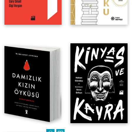
Çizgi Roman
18. yıl resimli özel baskısı