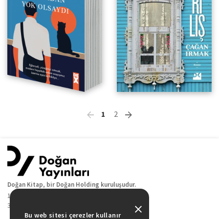
1
2
Doğan Kitap, bir Doğan Holding kuruluşudur.
19 Mayıs Cad. Golden Plaza No:1 Kat:10
34360 / Şişli / İstanbul
Bu web sitesi çerezler kullanır