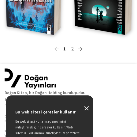
1
2
Doğan Kitap, bir Doğan Holding kuruluşudur.
19 Mayıs Cad. Golden Plaza No:1 Kat:10
34360 / Şişli / İstanbul
Bu web sitesi çerezler kullanır
Sitede Yer Alan Sayfalar
Kitaplarımız
Bu web sitesi kullanıcı deneyimini
Hakkımızda
iyileştirmek için çerezler kullanır. Web
Yazarlarımız
sitemizi kullanmak suretiyle tüm çerezlere
Yazar Adayları İçin