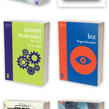
Cehennem Mangası
Alacakaranlık Bölüğü