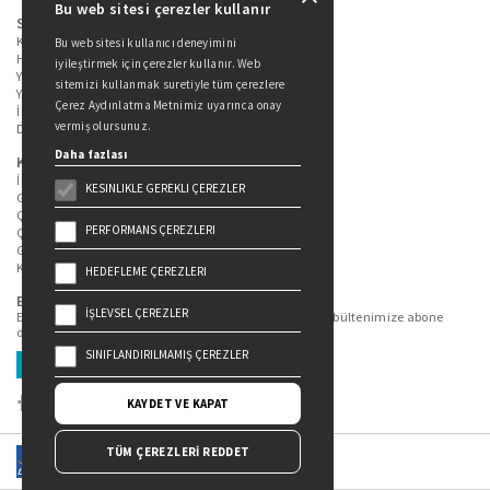
Bu web sitesi çerezler kullanır
Sitede Yer Alan Sayfalar
Kitaplarımız
Bu web sitesi kullanıcı deneyimini
Hakkımızda
iyileştirmek için çerezler kullanır. Web
Yazarlarımız
sitemizi kullanmak suretiyle tüm çerezlere
Yazar Adayları İçin
Çerez Aydınlatma Metnimiz uyarınca onay
İletişim
vermiş olursunuz.
Duygu Asena Roman Ödülü
Daha fazlası
Kişisel Verilerin Korunması
İlgili Kişi Başvuru Formu
KESINLIKLE GEREKLI ÇEREZLER
Genel Aydınlatma Metni
Çekiliş Aydınlatma Metni
PERFORMANS ÇEREZLERI
Çerez Aydınlatma Metni
Gizlilik Politikası
Kullanım Şartları
HEDEFLEME ÇEREZLERI
Bizi Takip Edin...
İŞLEVSEL ÇEREZLER
En güncel kitap ve etkinliklerden haberdar olmak için bültenimize abone
olun.
SINIFLANDIRILMAMIŞ ÇEREZLER
Üye Ol
KAYDET VE KAPAT
TÜM ÇEREZLERİ REDDET