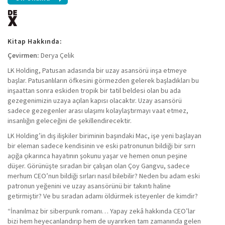
Kitap Hakkında:
Çevirmen:
Derya Çelik
LK Holding, Patusan adasında bir uzay asansörü inşa etmeye
başlar. Patusanlıların öfkesini görmezden gelerek başladıkları bu
inşaattan sonra eskiden tropik bir tatil beldesi olan bu ada
gezegenimizin uzaya açılan kapısı olacaktır. Uzay asansörü
sadece gezegenler arası ulaşımı kolaylaştırmayı vaat etmez,
insanlığın geleceğini de şekillendirecektir.
LK Holding’in dış ilişkiler biriminin başındaki Mac, işe yeni başlayan
bir eleman sadece kendisinin ve eski patronunun bildiği bir sırrı
açığa çıkarınca hayatının şokunu yaşar ve hemen onun peşine
düşer. Görünüşte sıradan bir çalışan olan Çoy Gangvu, sadece
merhum CEO’nun bildiği sırları nasıl bilebilir? Neden bu adam eski
patronun yeğenini ve uzay asansörünü bir takıntı haline
getirmiştir? Ve bu sıradan adamı öldürmek isteyenler de kimdir?
“İnanılmaz bir siberpunk romanı… Yapay zekâ hakkında CEO’lar
bizi hem heyecanlandırıp hem de uyarırken tam zamanında gelen