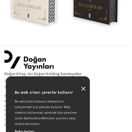
Doğan Kitap, bir Doğan Holding kuruluşudur.
19 Mayıs Cad. Golden Plaza No:1 Kat:10
34360 / Şişli / İstanbul
Bu web sitesi çerezler kullanır
Sitede Yer Alan Sayfalar
Kitaplarımız
Bu web sitesi kullanıcı deneyimini
Hakkımızda
iyileştirmek için çerezler kullanır. Web
Yazarlarımız
sitemizi kullanmak suretiyle tüm çerezlere
Yazar Adayları İçin
Çerez Aydınlatma Metnimiz uyarınca onay
İletişim
vermiş olursunuz.
Duygu Asena Roman Ödülü
Daha fazlası