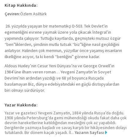
Kitap Hakkında:
Çeviren:
Özlem Asiltürk
26. yüzyılda yaşayan bir matematikçi D-503. Tek Devlet’in
egemenliğini evrene yaymak üzere yola çıkacak İntegral’in
yapımında çalışıyor. Tuttuğu kayıtlarda, geçmişteki mutsuz özgür
“ben”liklerden, şimdinin mutlu tutsak “biz”liğine nasıl geçildiğini
anlatıyor. Halinden çok memnun, yüzyıllar önce yaşamış insanların
ilkelliğine acıyor, ta ki kendi “benliğini” görene kadar.
Aldous Huxley’nin Cesur Yeni Dünyası’na ve George Orwell’ın
1984’üne ilham veren roman… Yevgeni Zamyatin’in Sovyet
Devrimi’nin ardından yazdığı ve 68 yıl boyunca Rusçada
basılamayan Biz, dünya edebiyatındaki en güçlü distopyalardan
biri olmayı sürdürüyor.
Yazar Hakkında:
Yazar ve gazeteci Yevgeni Zamyatin, 1884 yılında Rusya’da doğdu.
1908 yılında Petersburg’da gemi mühendisliği okudu fakat daha çok
devrim hareketlerine katıldığından mesleğini çok az yapabildi.
Dergilerde yazmaya başladı ve savaş karşıtı bir hikâyesinden dolayı
tutuklandı. Bir dönem kaçak yaşadı. İl...
Yazarın Sayfası