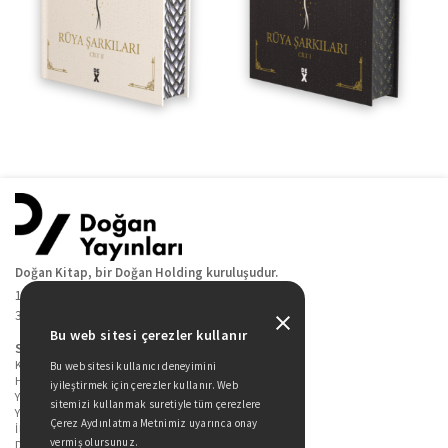
Doğan Kitap, bir Doğan Holding kuruluşudur.
19 Mayıs Cad. Golden Plaza No:1 Kat:10
34360 / Şişli / İstanbul
Bu web sitesi çerezler kullanır
Sitede Yer Alan Sayfalar
Kitaplarımız
Bu web sitesi kullanıcı deneyimini
Hakkımızda
iyileştirmek için çerezler kullanır. Web
Yazarlarımız
sitemizi kullanmak suretiyle tüm çerezlere
Yazar Adayları İçin
Çerez Aydınlatma Metnimiz uyarınca onay
İletişim
vermiş olursunuz.
Duygu Asena Roman Ödülü