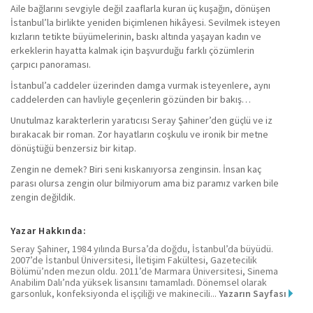
Aile bağlarını sevgiyle değil zaaflarla kuran üç kuşağın, dönüşen
İstanbul’la birlikte yeniden biçimlenen hikâyesi. Sevilmek isteyen
kızların tetikte büyümelerinin, baskı altında yaşayan kadın ve
erkeklerin hayatta kalmak için başvurduğu farklı çözümlerin
çarpıcı panoraması.
İstanbul’a caddeler üzerinden damga vurmak isteyenlere, aynı
caddelerden can havliyle geçenlerin gözünden bir bakış…
Unutulmaz karakterlerin yaratıcısı Seray Şahiner’den güçlü ve iz
bırakacak bir roman. Zor hayatların coşkulu ve ironik bir metne
dönüştüğü benzersiz bir kitap.
Zengin ne demek? Biri seni kıskanıyorsa zenginsin. İnsan kaç
parası olursa zengin olur bilmiyorum ama biz paramız varken bile
zengin değildik.
Yazar Hakkında:
Seray Şahiner, 1984 yılında Bursa’da doğdu, İstanbul’da büyüdü.
2007’de İstanbul Üniversitesi, İletişim Fakültesi, Gazetecilik
Bölümü’nden mezun oldu. 2011’de Marmara Üniversitesi, Sinema
Anabilim Dalı’nda yüksek lisansını tamamladı. Dönemsel olarak
garsonluk, konfeksiyonda el işçiliği ve makinecili...
Yazarın Sayfası