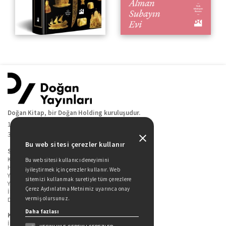
Doğan Kitap, bir Doğan Holding kuruluşudur.
19 Mayıs Cad. Golden Plaza No:1 Kat:10
34360 / Şişli / İstanbul
Bu web sitesi çerezler kullanır
Sitede Yer Alan Sayfalar
Kitaplarımız
Bu web sitesi kullanıcı deneyimini
Hakkımızda
iyileştirmek için çerezler kullanır. Web
Yazarlarımız
sitemizi kullanmak suretiyle tüm çerezlere
Yazar Adayları İçin
Çerez Aydınlatma Metnimiz uyarınca onay
İletişim
vermiş olursunuz.
Duygu Asena Roman Ödülü
Daha fazlası
Kişisel Verilerin Korunması
İlgili Kişi Başvuru Formu