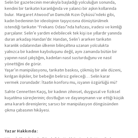
Selin bir gazetecinin merakıyla başladığı yolculuğun sonunda,
kendini bir tarikatın karanlığında ve yalancı bir aşkın kollarında
bulur. Margaret Atwood’un Damızlık Kızın Öyküsü’ndeki gibi,
kadın bedeninin bir ideolojinin taşıyıcısına dönüştürülmek
istendiği tarikatın “Frekans Odası”nda hafızası, iradesi ve kimliği
parçalanır. Selin’e yardım edebilecek tek kişi ise yıllardır yanında
duran arkadaşı Handan’dır. Handan, Selin’i ararken tarikatın
karanlık odalarından ülkenin bilinçaltına uzanan yolculukta
yalnızca bir kadının kayboluşunu değil, aynı zamanda bütün bir
yapının nasıl çalıştığını, kadınları nasıl susturduğunu ve nasıl
yönettiğini de görür.
Yaşar’ın manipülasyonu, tarikatın baskısı, çökmüş bir aile düzeni,
kırılgan ilişkiler, bir bebeğin belirsiz geleceği… Selin karar
vermek zorundadır: İtaatin konforu mu, isyanın özgürlüğü mü?
Sahte Cennetten Kaçış, bir kadının zihinsel, duygusal ve fiziksel
kuşatılma süreçlerinin; dostluğun ve dayanışmanın var ettiği küçük
ama kararlı direnişlerin; sarsıcı bir manipülasyon döngüsünden
çıkma çabasının hikâyesi.
Yazar Hakkında: