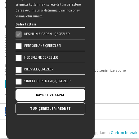
Yazarlarımız
sitemizi kullanmak suretiyle tüm çerezlere
Yazar Adayları İçin
Çerez Aydınlatma Metnimiz uyarınca onay
İletişim
vermiş olursunuz.
Duygu Asena Roman Ödülü
Daha fazlası
Kişisel Verilerin Korunması
İlgili Kişi Başvuru Formu
KESINLIKLE GEREKLI ÇEREZLER
Genel Aydınlatma Metni
Çekiliş Aydınlatma Metni
PERFORMANS ÇEREZLERI
Çerez Aydınlatma Metni
Gizlilik Politikası
Kullanım Şartları
HEDEFLEME ÇEREZLERI
Bizi Takip Edin...
İŞLEVSEL ÇEREZLER
En güncel kitap ve etkinliklerden haberdar olmak için bültenimize abone
olun.
SINIFLANDIRILMAMIŞ ÇEREZLER
Üye Ol
KAYDET VE KAPAT
TÜM ÇEREZLERİ REDDET
Doğan Yayınları Copyright © 2022 | Tasarım ve Uygulama:
Carbon Interakti