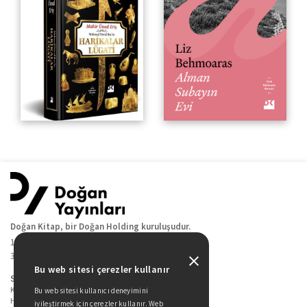
Doğan Kitap, bir Doğan Holding kuruluşudur.
19 Mayıs Cad. Golden Plaza No:1 Kat:10
34360 / Şişli / İstanbul
Bu web sitesi çerezler kullanır
Sitede Yer Alan Sayfalar
Kitaplarımız
Bu web sitesi kullanıcı deneyimini
Hakkımızda
iyileştirmek için çerezler kullanır. Web