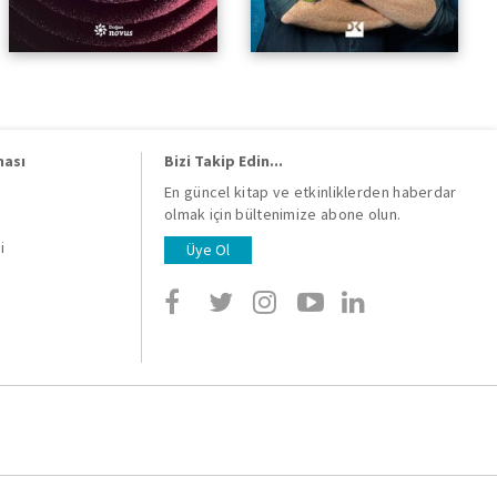
ması
Bizi Takip Edin...
En güncel kitap ve etkinliklerden haberdar
olmak için bültenimize abone olun.
i
i
Üye Ol
i