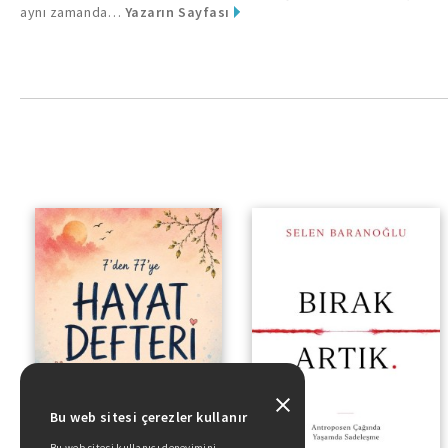
aynı zamanda…
Yazarın Sayfası
Bu web sitesi çerezler kullanır