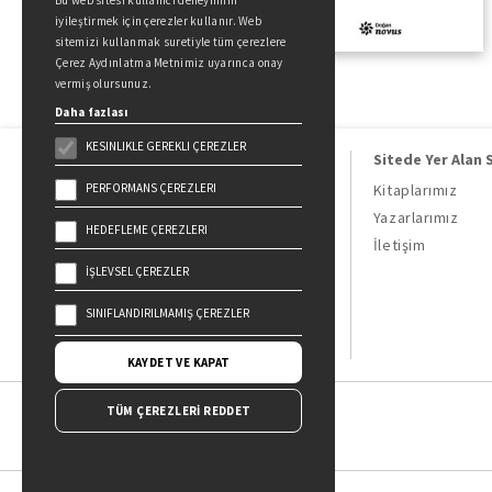
Bu web sitesi kullanıcı deneyimini
iyileştirmek için çerezler kullanır. Web
sitemizi kullanmak suretiyle tüm çerezlere
Çerez Aydınlatma Metnimiz uyarınca onay
vermiş olursunuz.
Daha fazlası
KESINLIKLE GEREKLI ÇEREZLER
Sitede Yer Alan 
PERFORMANS ÇEREZLERI
Kitaplarımız
Yazarlarımız
HEDEFLEME ÇEREZLERI
Doğan Kitap, bir Doğan Holding
İletişim
kuruluşudur.
İŞLEVSEL ÇEREZLER
19 Mayıs Cad. Golden Plaza No:1 Kat:10
34360 / Şişli / İstanbul
SINIFLANDIRILMAMIŞ ÇEREZLER
KAYDET VE KAPAT
TÜM ÇEREZLERİ REDDET