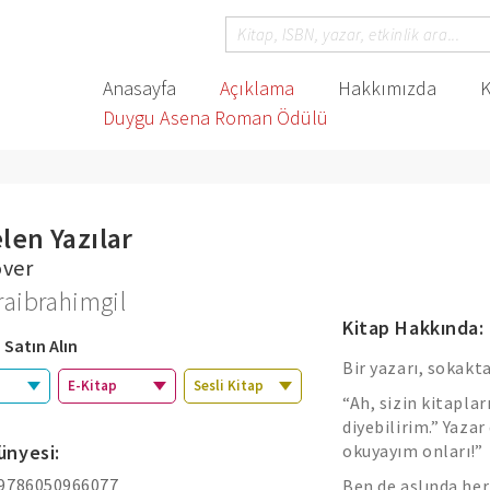
Anasayfa
Açıklama
Hakkımızda
K
Duygu Asena Roman Ödülü
elen Yazılar
over
raibrahimgil
Kitap Hakkında:
 Satın Alın
Bir yazarı, sokakta
E-Kitap
Sesli Kitap
“Ah, sizin kitaplar
diyebilirim.” Yaza
ünyesi:
okuyayım onları!
 9786050966077
Ben de aslında her