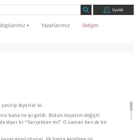
Üyelik
itaplarımız
Yazarlarımız
İletişim
 çevirip diyorlar ki:
ınız bana ne iyi geldi. Bütün hayatım değişti
r da diyor ki: “Gerçekten mi? O zaman ben de bir
”
 pazar günü oturup, ilk başta kendime iyi