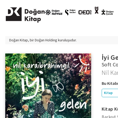
Doğan Kitap, bir
Doğan Holding
kuruluşudur.
İyi G
Soft C
Nil Ka
Bu Kitabı
Kitap
Kitap K
Barkod: