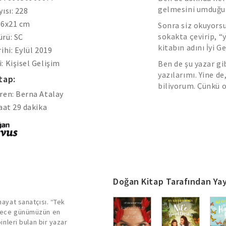
gelmesini umduğum
yısı: 228
.6x21 cm
Sonra siz okuyorsu
sokakta çevirip, “y
rü: SC
kitabın adını İyi G
ihi: Eylül 2019
: Kişisel Gelişim
Ben de şu yazar gi
yazılarımı. Yine d
tap:
biliyorum. Çünkü o
ren: Berna Atalay
saat 29 dakika
Doğan Kitap Tarafından Yay
hayat sanatçısı. “Tek
sadece günümüzün en
inleri bulan bir yazar