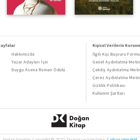
Sayfalar
Kişisel Verilerin Korun
Hakkımızda
İlgili Kişi Başvuru Formu
Yazar Adayları İçin
Genel Aydınlatma Metn
Duygu Asena Roman Ödülü
Çekiliş Aydınlatma Metn
Çerez Aydınlatma Metn
Gizlilik Politikası
Kullanım Şartları
Doğan Yayınları Copyright © 2022 | Tasarım ve Uygulama:
Carbon Interaktif