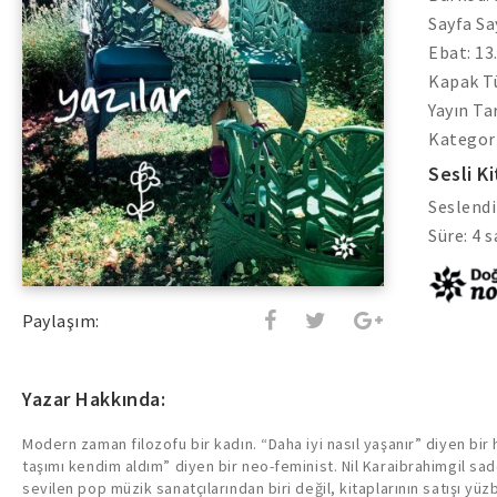
Sayfa Sa
Ebat: 13
Kapak Tü
Yayın Tar
Kategori
Sesli Ki
Seslendi
Süre: 4 
Paylaşım:
Yazar Hakkında:
Modern zaman filozofu bir kadın. “Daha iyi nasıl yaşanır” diyen bir 
taşımı kendim aldım” diyen bir neo-feminist. Nil Karaibrahimgil 
sevilen pop müzik sanatçılarından biri değil, kitaplarının satışı yüzb