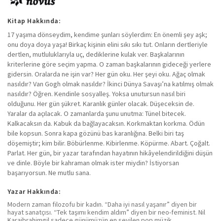
Kitap Hakkında:
17 yaşıma dönseydim, kendime şunları söylerdim: En önemli şey aşk;
onu doya doya yaşa! Birkaç kişinin elini sıkı sıkı tut. Onların dertleriyle
dertlen, mutluluklarıyla uç, dediklerine kulak ver. Başkalarının
kriterlerine göre seçim yapma. O zaman başkalarının gideceği yerlere
gidersin. Oralarda ne işin var? Her gün oku. Her şeyi oku. Ağaç olmak
nasıldır? Van Gogh olmak nasıldır? İkinci Dünya Savaşı’na katılmış olmak
nasıldır? Öğren. Kendinle sosyalleş. Yoksa unutursun nasıl biri
olduğunu. Her gün şükret. Karanlık günler olacak. Düşeceksin de.
Yaralar da açılacak. O zamanlarda şunu unutma: Tünel bitecek.
Kalkacaksın da. Kabuk da bağlayacaksın. Korkmaktan korkma. Ödün
bile kopsun. Sonra kapa gözünü bas karanlığına. Belki biri taş
döşemiştir; kim bilir. Böbürlenme. Kibirlenme. Köpürme. Abart. Çoğalt.
Parlat. Her gün, bir yazar tarafından hayatının hikâyelendirildiğini düşün
ve dinle. Böyle bir kahraman olmak ister miydin? İstiyorsan
başarıyorsun. Ne mutlu sana.
Yazar Hakkında:
Modern zaman filozofu bir kadın. “Daha iyi nasıl yaşanır” diyen bir
hayat sanatçısı. “Tek taşımı kendim aldım” diyen bir neo-feminist. Nil
Karaibrahimgil sadece günümüzün en sevilen pop müzik