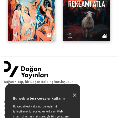
Doğan Kitap, bir Doğan Holding kuruluşudur.
19 Mayıs Cad. Golden Plaza No:1 Kat:10
34360 / Şişli / İstanbul
Bu web sitesi çerezler kullanır
Sitede Yer Alan Sayfalar
Kitaplarımız
Bu web sitesi kullanıcı deneyimini
Hakkımızda
iyileştirmek için çerezler kullanır. Web
Yazarlarımız
sitemizi kullanmak suretiyle tüm çerezlere