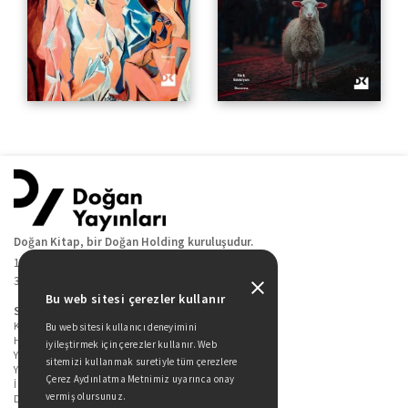
Doğan Kitap, bir Doğan Holding kuruluşudur.
19 Mayıs Cad. Golden Plaza No:1 Kat:10
34360 / Şişli / İstanbul
Bu web sitesi çerezler kullanır
Sitede Yer Alan Sayfalar
Kitaplarımız
Bu web sitesi kullanıcı deneyimini
Hakkımızda
iyileştirmek için çerezler kullanır. Web
Yazarlarımız
sitemizi kullanmak suretiyle tüm çerezlere
Yazar Adayları İçin
Çerez Aydınlatma Metnimiz uyarınca onay
İletişim
vermiş olursunuz.
Duygu Asena Roman Ödülü