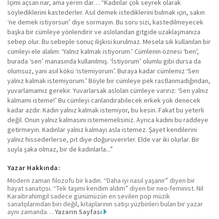
İçimi açsan nar, ama yerim dar… “Kadınlar çok seyrek olarak
söylediklerini kastederler. Asıl demek istediklerini bulmak için, sakın
‘ne demek istiyorsun’ diye sormayın. Bu soru sizi, kastedilmeyecek
başka bir cümleye yönlendirir ve aslolandan gitgide uzaklaşmanıza
sebep olur. Bu sebeple sonuç ilişkisi kurulmaz. Mesela sık kullanılan bir
cümleyi ele alalım: ‘Yalnız kalmak istiyorum.’ Cümlenin öznesi ‘ben’,
burada ‘sen’ manasında kullanılmış. ‘İstiyorum’ olumlu gibi dursa da
olumsuz, yani asıl kökü ‘istemiyorum’. Buraya kadar cümlemiz ‘Sen
yalnız kalmak istemiyorum.’ Böyle bir cümleye pek rastlanmadığından,
yuvarlamamız gerekir. Yuvarlarsak aslolan cümleye varırız: ‘Sen yalnız
kalmamı isteme!’ Bu cümleyi canlandırabilecek erkek yok denecek
kadar azdır. Kadın yalnız kalmak istemiyor, bu kesin. Fakat bu yeterli
değil. Onun yalnız kalmasını istememelisiniz. Ayrıca kadını bu raddeye
getirmeyin. Kadınlar yalnız kalmayı asla istemez. Şayet kendilerini
yalnız hissederlerse, pıt diye doğuruverirler. Elde var iki olurlar. Bir
suyla şaka olmaz, bir de kadınlarla...”
Yazar Hakkında:
Modern zaman filozofu bir kadın. “Daha iyi nasıl yaşanır” diyen bir
hayat sanatçısı. “Tek taşımı kendim aldım” diyen bir neo-feminist. Nil
Karaibrahimgil sadece günümüzün en sevilen pop müzik
sanatçılarından biri değil, kitaplarının satışı yüzbinleri bulan bir yazar
aynı zamanda…
Yazarın Sayfası