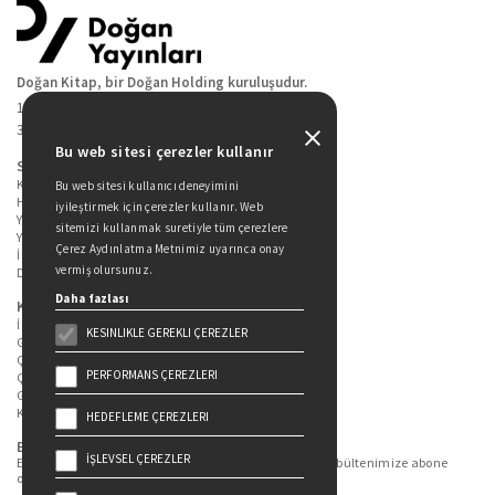
Doğan Kitap, bir Doğan Holding kuruluşudur.
19 Mayıs Cad. Golden Plaza No:1 Kat:10
34360 / Şişli / İstanbul
Bu web sitesi çerezler kullanır
Sitede Yer Alan Sayfalar
Kitaplarımız
Bu web sitesi kullanıcı deneyimini
Hakkımızda
iyileştirmek için çerezler kullanır. Web
Yazarlarımız
sitemizi kullanmak suretiyle tüm çerezlere
Yazar Adayları İçin
Çerez Aydınlatma Metnimiz uyarınca onay
İletişim
vermiş olursunuz.
Duygu Asena Roman Ödülü
Daha fazlası
Kişisel Verilerin Korunması
İlgili Kişi Başvuru Formu
KESINLIKLE GEREKLI ÇEREZLER
Genel Aydınlatma Metni
Çekiliş Aydınlatma Metni
PERFORMANS ÇEREZLERI
Çerez Aydınlatma Metni
Gizlilik Politikası
Kullanım Şartları
HEDEFLEME ÇEREZLERI
Bizi Takip Edin...
İŞLEVSEL ÇEREZLER
En güncel kitap ve etkinliklerden haberdar olmak için bültenimize abone
olun.