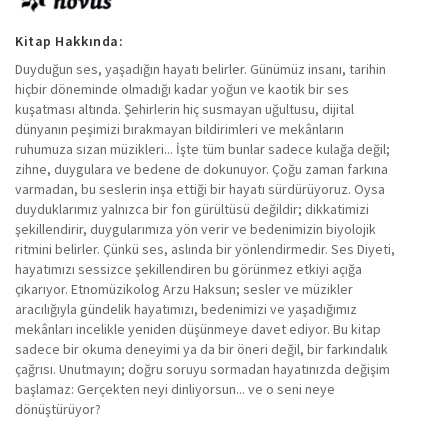
Kitap Hakkında:
Duyduğun ses, yaşadığın hayatı belirler. Günümüz insanı, tarihin
hiçbir döneminde olmadığı kadar yoğun ve kaotik bir ses
kuşatması altında. Şehirlerin hiç susmayan uğultusu, dijital
dünyanın peşimizi bırakmayan bildirimleri ve mekânların
ruhumuza sızan müzikleri... İşte tüm bunlar sadece kulağa değil;
zihne, duygulara ve bedene de dokunuyor. Çoğu zaman farkına
varmadan, bu seslerin inşa ettiği bir hayatı sürdürüyoruz. Oysa
duyduklarımız yalnızca bir fon gürültüsü değildir; dikkatimizi
şekillendirir, duygularımıza yön verir ve bedenimizin biyolojik
ritmini belirler. Çünkü ses, aslında bir yönlendirmedir. Ses Diyeti,
hayatımızı sessizce şekillendiren bu görünmez etkiyi açığa
çıkarıyor. Etnomüzikolog Arzu Haksun; sesler ve müzikler
aracılığıyla gündelik hayatımızı, bedenimizi ve yaşadığımız
mekânları incelikle yeniden düşünmeye davet ediyor. Bu kitap
sadece bir okuma deneyimi ya da bir öneri değil, bir farkındalık
çağrısı. Unutmayın; doğru soruyu sormadan hayatınızda değişim
başlamaz: Gerçekten neyi dinliyorsun... ve o seni neye
dönüştürüyor?