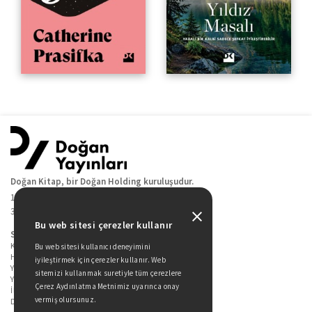
Doğan Kitap, bir Doğan Holding kuruluşudur.
19 Mayıs Cad. Golden Plaza No:1 Kat:10
34360 / Şişli / İstanbul
Bu web sitesi çerezler kullanır
Sitede Yer Alan Sayfalar
Kitaplarımız
Bu web sitesi kullanıcı deneyimini
Hakkımızda
iyileştirmek için çerezler kullanır. Web
Yazarlarımız
sitemizi kullanmak suretiyle tüm çerezlere
Yazar Adayları İçin
Çerez Aydınlatma Metnimiz uyarınca onay
İletişim
vermiş olursunuz.
Duygu Asena Roman Ödülü