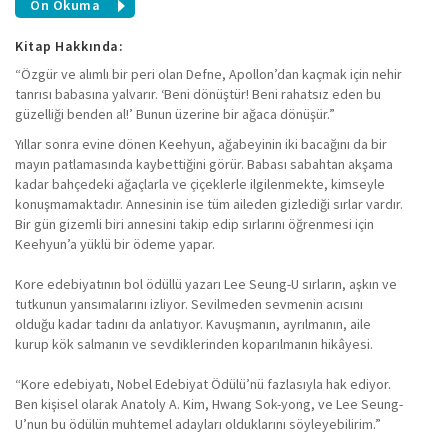
Ön Okuma
Kitap Hakkında:
“Özgür ve alımlı bir peri olan Defne, Apollon’dan kaçmak için nehir
tanrısı babasına yalvarır. ‘Beni dönüştür! Beni rahatsız eden bu
güzelliği benden al!’ Bunun üzerine bir ağaca dönüşür.”
Yıllar sonra evine dönen Keehyun, ağabeyinin iki bacağını da bir
mayın patlamasında kaybettiğini görür. Babası sabahtan akşama
kadar bahçedeki ağaçlarla ve çiçeklerle ilgilenmekte, kimseyle
konuşmamaktadır. Annesinin ise tüm aileden gizlediği sırlar vardır.
Bir gün gizemli biri annesini takip edip sırlarını öğrenmesi için
Keehyun’a yüklü bir ödeme yapar.
Kore edebiyatının bol ödüllü yazarı Lee Seung-U sırların, aşkın ve
tutkunun yansımalarını izliyor. Sevilmeden sevmenin acısını
olduğu kadar tadını da anlatıyor. Kavuşmanın, ayrılmanın, aile
kurup kök salmanın ve sevdiklerinden koparılmanın hikâyesi.
“Kore edebiyatı, Nobel Edebiyat Ödülü’nü fazlasıyla hak ediyor.
Ben kişisel olarak Anatoly A. Kim, Hwang Sok-yong, ve Lee Seung-
U’nun bu ödülün muhtemel adayları olduklarını söyleyebilirim.”