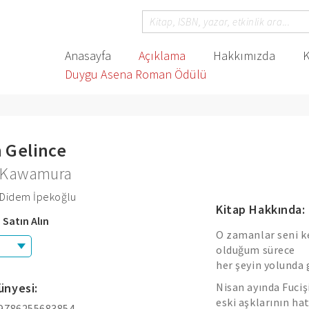
Anasayfa
Açıklama
Hakkımızda
K
Duygu Asena Roman Ödülü
 Gelince
 Kawamura
 Didem İpekoğlu
Kitap Hakkında:
 Satın Alın
O zamanlar seni 
olduğum sürece
her şeyin yolunda
ünyesi:
Nisan ayında Fucişi
eski aşklarının ha
 9786255683854