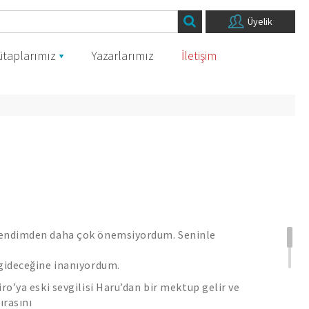
Üyelik
itaplarımız
Yazarlarımız
İletişim
kendimden daha çok önemsiyordum. Seninle
 gideceğine inanıyordum.
ro’ya eski sevgilisi Haru’dan bir mektup gelir ve
tırasını