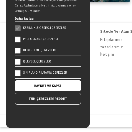
Çerez Aydınlatma Metnimiz uyarınca onay
vermiş olursunuz.
Daha fazlası
KESINLIKLE GEREKLI ÇEREZLER
Sitede Yer Alan 
PERFORMANS ÇEREZLERI
Kitaplarımız
Yazarlarımız
HEDEFLEME ÇEREZLERI
Doğan Kitap, bir Doğan Holding
İletişim
kuruluşudur.
İŞLEVSEL ÇEREZLER
19 Mayıs Cad. Golden Plaza No:1 Kat:10
34360 / Şişli / İstanbul
SINIFLANDIRILMAMIŞ ÇEREZLER
KAYDET VE KAPAT
TÜM ÇEREZLERİ REDDET