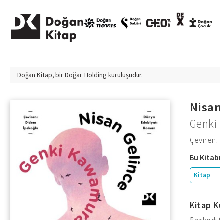
Doğan Kitap, bir
Doğan Holding
kuruluşudur.
Nisan
Genki
Çeviren:
Bu Kitabı
Kitap
Kitap K
Barkod: