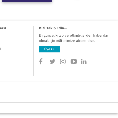
ması
Bizi Takip Edin...
En güncel kitap ve etkinliklerden haberdar
olmak için bültenimize abone olun.
i
i
Üye Ol
i