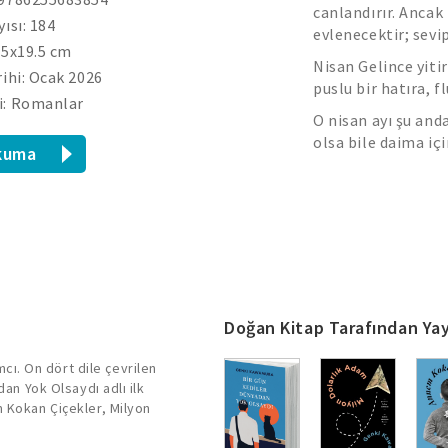
canlandırır. Ancak 
yısı: 184
evlenecektir; sevi
.5x19.5 cm
Nisan Gelince yitir
rihi: Ocak 2026
puslu bir hatıra, f
i: Romanlar
O nisan ayı şu and
olsa bile daima iç
kuma
Doğan Kitap Tarafından Yay
ı. On dört dile çevrilen
dan Yok Olsaydı adlı ilk
m Kokan Çiçekler, Milyon