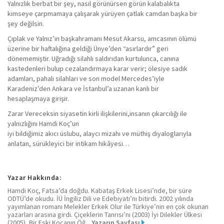
Yalnızlık berbat bir şey, nasıl görünürsen görün kalabalıkta
kimseye çarpmamaya çalışarak yürüyen çatlak camdan başka bir
şey değilsin.
Çıplak ve Yalnız’ın başkahramanı Mesut Akarsu, amcasının ölümü
üzerine bir haftalığına geldiği Ünye’den “asırlardır” geri
dönememiştir. Uğradığı silahlı saldırıdan kurtulunca, canına
kastedenleri bulup cezalandırmaya karar verir; ölesiye sadık
adamları, pahalı silahları ve son model Mercedes’iyle
Karadeniz’den Ankara ve İstanbul’a uzanan kanlı bir
hesaplaşmaya girişir.
Zarar Vereceksin siyasetin kirli ilişkilerini,insanın çıkarcılığı ile
yalnızlığını Hamdi Koç’un
iyi bildiğimiz akıcı üslubu, alaycı mizahı ve müthiş diyaloglarıyla
anlatan, sürükleyici bir intikam hikâyesi…
Yazar Hakkında:
Hamdi Koç, Fatsa’da doğdu. Kabataş Erkek Lisesi’nde, bir süre
ODTÜ’de okudu. İÜ İngiliz Dili ve Edebiyatı’nı bitirdi. 2002 yılında
yayımlanan romanı Melekler Erkek Olur ile Türkiye’nin en çok okunan
yazarları arasına girdi. Çiçeklerin Tanrısı’nı (2003) İyi Dilekler Ülkesi
(2005), Bir Eski Kocanın Öğ...
Yazarın Sayfası