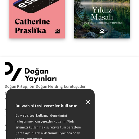
Doğan Kitap, bir Doğan Holding kuruluşudur.
19 Mayıs Cad. Golden Plaza No:1 Kat:10
34360 / Şişli / İstanbul
Bu web sitesi çerezler kullanır
Sitede Yer Alan Sayfalar
Kitaplarımız
Bu web sitesi kullanıcı deneyimini
Hakkımızda
iyileştirmek için çerezler kullanır. Web
Yazarlarımız
sitemizi kullanmak suretiyle tüm çerezlere
Yazar Adayları İçin
Çerez Aydınlatma Metnimiz uyarınca onay
İletişim