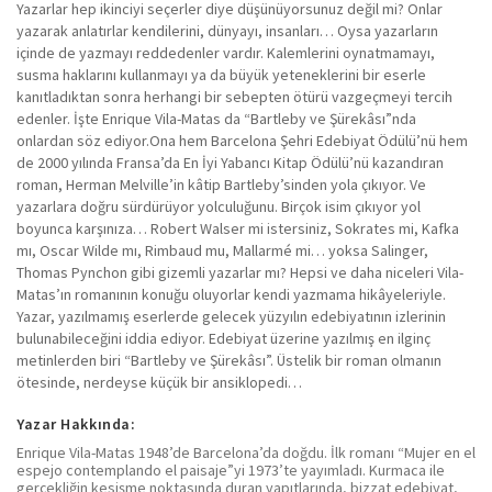
Yazarlar hep ikinciyi seçerler diye düşünüyorsunuz değil mi? Onlar
yazarak anlatırlar kendilerini, dünyayı, insanları… Oysa yazarların
içinde de yazmayı reddedenler vardır. Kalemlerini oynatmamayı,
susma haklarını kullanmayı ya da büyük yeteneklerini bir eserle
kanıtladıktan sonra herhangi bir sebepten ötürü vazgeçmeyi tercih
edenler. İşte Enrique Vila-Matas da “Bartleby ve Şürekâsı”nda
onlardan söz ediyor.Ona hem Barcelona Şehri Edebiyat Ödülü’nü hem
de 2000 yılında Fransa’da En İyi Yabancı Kitap Ödülü’nü kazandıran
roman, Herman Melville’in kâtip Bartleby’sinden yola çıkıyor. Ve
yazarlara doğru sürdürüyor yolculuğunu. Birçok isim çıkıyor yol
boyunca karşınıza… Robert Walser mi istersiniz, Sokrates mi, Kafka
mı, Oscar Wilde mı, Rimbaud mu, Mallarmé mi… yoksa Salinger,
Thomas Pynchon gibi gizemli yazarlar mı? Hepsi ve daha niceleri Vila-
Matas’ın romanının konuğu oluyorlar kendi yazmama hikâyeleriyle.
Yazar, yazılmamış eserlerde gelecek yüzyılın edebiyatının izlerinin
bulunabileceğini iddia ediyor. Edebiyat üzerine yazılmış en ilginç
metinlerden biri “Bartleby ve Şürekâsı”. Üstelik bir roman olmanın
ötesinde, nerdeyse küçük bir ansiklopedi…
Yazar Hakkında:
Enrique Vila-Matas 1948’de Barcelona’da doğdu. İlk romanı “Mujer en el
espejo contemplando el paisaje”yi 1973’te yayımladı. Kurmaca ile
gerçekliğin kesişme noktasında duran yapıtlarında, bizzat edebiyat,