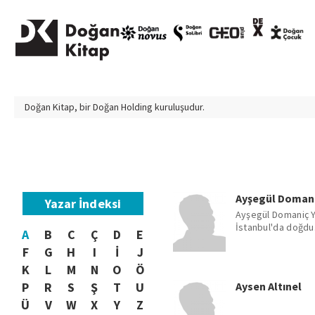
Doğan Kitap, bir
Doğan Holding
kuruluşudur.
Ayşegül Domani
Yazar İndeksi
Ayşegül Domaniç Y
İstanbul'da doğdu. 
A
B
C
Ç
D
E
F
G
H
I
İ
J
K
L
M
N
O
Ö
P
R
S
Ş
T
U
Aysen Altınel
Ü
V
W
X
Y
Z