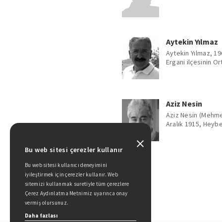
Aytekin Yılmaz
Aytekin Yılmaz, 19
Ergani ilçesinin Ort
Aziz Nesin
Aziz Nesin (Mehme
Aralık 1915, Heybel
Bu web sitesi çerezler kullanır
Bu web sitesi kullanıcı deneyimini
iyileştirmek için çerezler kullanır. Web
sitemizi kullanmak suretiyle tüm çerezlere
Çerez Aydınlatma Metnimiz uyarınca onay
vermiş olursunuz.
Daha fazlası