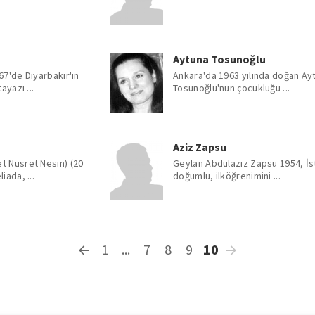
Aytuna Tosunoğlu
67'de Diyarbakır'ın
Ankara'da 1963 yılında doğan Ay
ayazı ...
Tosunoğlu'nun çocukluğu ...
Aziz Zapsu
t Nusret Nesin) (20
Geylan Abdülaziz Zapsu 1954, İs
iada, ...
doğumlu, ilköğrenimini ...
1
...
7
8
9
10