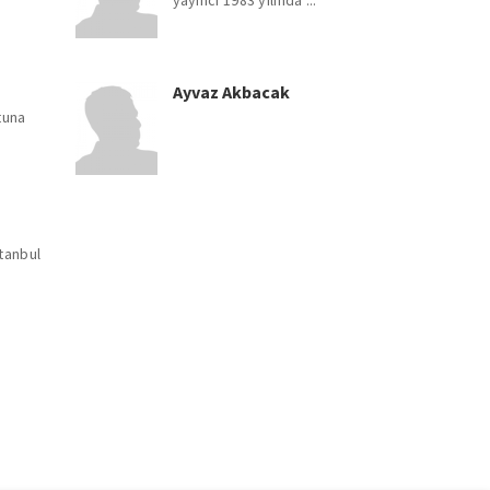
yayıncı 1983 yılında ...
Ayvaz Akbacak
tuna
tanbul