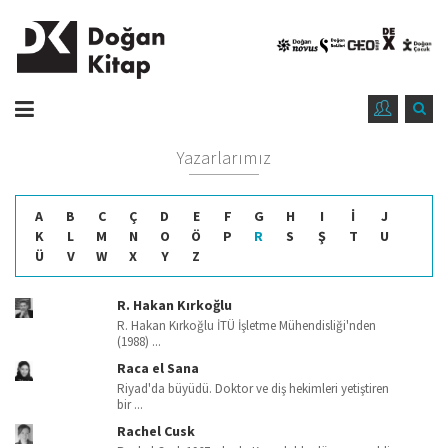
Yazarlarımız
A
B
C
Ç
D
E
F
G
H
I
İ
J
K
L
M
N
O
Ö
P
R
S
Ş
T
U
Ü
V
W
X
Y
Z
R. Hakan Kırkoğlu
R. Hakan Kırkoğlu İTÜ İşletme Mühendisliği'nden
(1988) ...
Raca el Sana
Riyad'da büyüdü. Doktor ve diş hekimleri yetiştiren
bir ...
Rachel Cusk