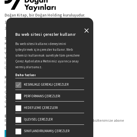
Doğan Kitap, bir Doğan Holding kuruluşudur.
19 Mayıs Cad. Golden Plaza No:1 Kat:10
34360 / Şişli / İstanbul
Bu web sitesi çerezler kullanır
Sitede Yer Alan Sayfalar
Kitaplarımız
Bu web sitesi kullanıcı deneyimini
Hakkımızda
iyileştirmek için çerezler kullanır. Web
Yazarlarımız
sitemizi kullanmak suretiyle tüm çerezlere
Yazar Adayları İçin
Çerez Aydınlatma Metnimiz uyarınca onay
İletişim
vermiş olursunuz.
Duygu Asena Roman Ödülü
Daha fazlası
Kişisel Verilerin Korunması
İlgili Kişi Başvuru Formu
KESINLIKLE GEREKLI ÇEREZLER
Genel Aydınlatma Metni
Çekiliş Aydınlatma Metni
PERFORMANS ÇEREZLERI
Çerez Aydınlatma Metni
Gizlilik Politikası
Kullanım Şartları
HEDEFLEME ÇEREZLERI
Bizi Takip Edin...
İŞLEVSEL ÇEREZLER
En güncel kitap ve etkinliklerden haberdar olmak için bültenimize abone
olun.
SINIFLANDIRILMAMIŞ ÇEREZLER
Üye Ol