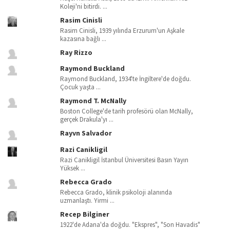
Koleji'ni bitirdi. ...
Rasim Cinisli
Rasim Cinisli, 1939 yılında Erzurum'un Aşkale
kazasına bağlı ...
Ray Rizzo
Raymond Buckland
Raymond Buckland, 1934'te İngiltere'de doğdu.
Çocuk yaşta ...
Raymond T. McNally
Boston College'de tarih profesörü olan McNally,
gerçek Drakula'yı ...
Rayvn Salvador
Razi Canikligil
Razi Canikligil İstanbul Üniversitesi Basın Yayın
Yüksek ...
Rebecca Grado
Rebecca Grado, klinik psikoloji alanında
uzmanlaştı. Yirmi ...
Recep Bilginer
1922'de Adana'da doğdu. "Ekspres", "Son Havadis"