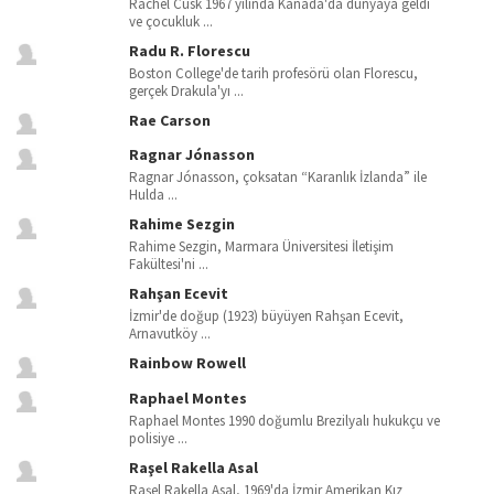
Rachel Cusk 1967 yılında Kanada'da dünyaya geldi
ve çocukluk ...
Radu R. Florescu
Boston College'de tarih profesörü olan Florescu,
gerçek Drakula'yı ...
Rae Carson
Ragnar Jónasson
Ragnar Jónasson, çoksatan “Karanlık İzlanda” ile
Hulda ...
Rahime Sezgin
Rahime Sezgin, Marmara Üniversitesi İletişim
Fakültesi'ni ...
Rahşan Ecevit
İzmir'de doğup (1923) büyüyen Rahşan Ecevit,
Arnavutköy ...
Rainbow Rowell
Raphael Montes
Raphael Montes 1990 doğumlu Brezilyalı hukukçu ve
polisiye ...
Raşel Rakella Asal
Raşel Rakella Asal, 1969'da İzmir Amerikan Kız