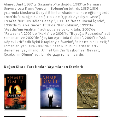
Ahmet Ümit 1960’ta Gaziantep’te doğdu. 1983’te Marmara
Üniversitesi Kamu Yönetimi Bölümü’nü bitirdi. 1985-1986
yıllarında Moskova Sosyal Bilimler Akademisi’nde eğitim gördü.
1989’da "Sokağın Zulası", 1992’de "Çıplak Ayaklıydı Gece",
1994’te "Bir Ses Böler Geceyi", 1995’te "Masal Masal İçinde",
1996’da "Sis ve Gece", 1998’de "Kar Kokusu", 1999’da
"Agatha’nın Anahtarı" adlı polisiye öykü kitabı, 2000’de
"Patasana", 2002’de "Kukla" ve 2003’te "Beyoğlu Rapsodisi" adlı
romanları ve 2002’de "Şeytan Ayrıntıda Gizlidir", 2004’te "Aşk
Köpekliktir" adlı öykü kitaplarıyla "Kavim", "Ninatta’nın Bileziği"
romanları yanı sıra 2007’de "İnsan Ruhunun Haritası" adl›
denemesi yayımlandı. Ahmet Ümit’in "Başkomser Nevzat,
Çiçekçinin Ölümü" adlı bir de çizgi romanı vardır.
Doğan Kitap Tarafından Yayımlanan Eserleri: