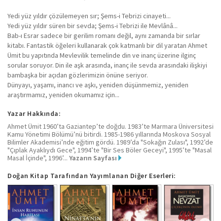
Yedi yüz yıldır çözülemeyen sır; Şems-i Tebrizi cinayeti...
Yedi yüz yıldır süren bir sevda; Şems-i Tebrizi ile Mevlânâ...
Bab-ı Esrar sadece bir gerilim romanı değil, aynı zamanda bir sırlar
kitabı. Fantastik öğeleri kullanarak çok katmanlı bir dil yaratan Ahmet
Ümit bu yapıtında Mevlevilik temelinde din ve inanç üzerine ilginç
sorular soruyor. Din ile aşk arasında, inanç ile sevda arasındaki ilişkiyi
bambaşka bir açıdan gözlerimizin önüne seriyor.
Dünyayı, yaşamı, inancı ve aşkı, yeniden düşünmemiz, yeniden
araştırmamız, yeniden okumamız için...
Yazar Hakkında:
Ahmet Ümit 1960’ta Gaziantep’te doğdu. 1983’te Marmara Üniversitesi
Kamu Yönetimi Bölümü’nü bitirdi. 1985-1986 yıllarında Moskova Sosyal
Bilimler Akademisi’nde eğitim gördü. 1989’da "Sokağın Zulası", 1992’de
"Çıplak Ayaklıydı Gece", 1994’te "Bir Ses Böler Geceyi", 1995’te "Masal
Masal İçinde", 1996’...
Yazarın Sayfası
Doğan Kitap Tarafından Yayımlanan Diğer Eserleri: