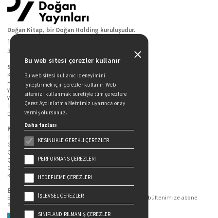
Doğan Kitap, bir Doğan Holding kuruluşudur.
19 Mayıs Cad. Golden Plaza No:1 Kat:10
34360 / Şişli / İstanbul
Bu web sitesi çerezler kullanır
Sitede Yer Alan Sayfalar
Kitaplarımız
Bu web sitesi kullanıcı deneyimini
Hakkımızda
iyileştirmek için çerezler kullanır. Web
Yazarlarımız
sitemizi kullanmak suretiyle tüm çerezlere
Yazar Adayları İçin
Çerez Aydınlatma Metnimiz uyarınca onay
İletişim
vermiş olursunuz.
Duygu Asena Roman Ödülü
Daha fazlası
Kişisel Verilerin Korunması
İlgili Kişi Başvuru Formu
KESINLIKLE GEREKLI ÇEREZLER
Genel Aydınlatma Metni
Çekiliş Aydınlatma Metni
PERFORMANS ÇEREZLERI
Çerez Aydınlatma Metni
Gizlilik Politikası
Kullanım Şartları
HEDEFLEME ÇEREZLERI
Bizi Takip Edin...
İŞLEVSEL ÇEREZLER
En güncel kitap ve etkinliklerden haberdar olmak için bültenimize abone
olun.
SINIFLANDIRILMAMIŞ ÇEREZLER