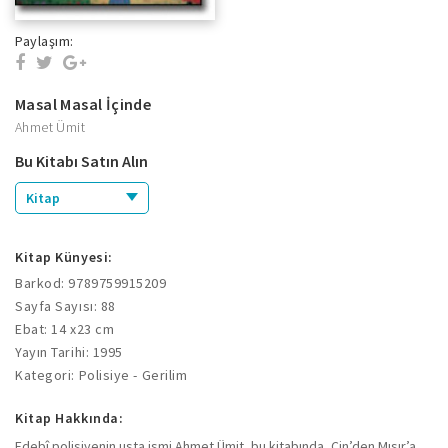
Paylaşım:
Masal Masal İçinde
Ahmet Ümit
Bu Kitabı Satın Alın
Kitap
Kitap Künyesi:
Barkod: 9789759915209
Sayfa Sayısı: 88
Ebat: 14 x23 cm
Yayın Tarihi: 1995
Kategori: Polisiye - Gerilim
Kitap Hakkında:
Edebî polisiyenin usta ismi Ahmet Ümit, bu kitabında, Çin’den Mısır’a