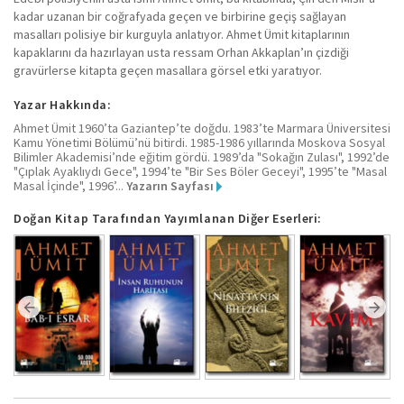
kadar uzanan bir coğrafyada geçen ve birbirine geçiş sağlayan
masalları polisiye bir kurguyla anlatıyor. Ahmet Ümit kitaplarının
kapaklarını da hazırlayan usta ressam Orhan Akkaplan’ın çizdiği
gravürlerse kitapta geçen masallara görsel etki yaratıyor.
Yazar Hakkında:
Ahmet Ümit 1960’ta Gaziantep’te doğdu. 1983’te Marmara Üniversitesi
Kamu Yönetimi Bölümü’nü bitirdi. 1985-1986 yıllarında Moskova Sosyal
Bilimler Akademisi’nde eğitim gördü. 1989’da "Sokağın Zulası", 1992’de
"Çıplak Ayaklıydı Gece", 1994’te "Bir Ses Böler Geceyi", 1995’te "Masal
Masal İçinde", 1996’...
Yazarın Sayfası
Doğan Kitap Tarafından Yayımlanan Diğer Eserleri: