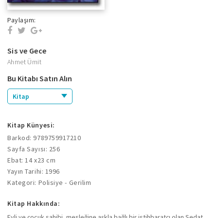
Paylaşım:
Sis ve Gece
Ahmet Ümit
Bu Kitabı Satın Alın
Kitap
Kitap Künyesi:
Barkod: 9789759917210
Sayfa Sayısı: 256
Ebat: 14 x23 cm
Yayın Tarihi: 1996
Kategori: Polisiye - Gerilim
Kitap Hakkında:
Evli ve çocuk sahibi, mesleğine aşkla bağlı bir istihbaratçı olan Sedat,