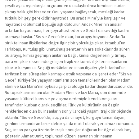
çeşitli ayak oyunlarıyla örgütünden uzaklaştırılınca kendisini sudan
çıkmış balık gibi hisseder. Onu yaşama bağlayacak, mesleği kadar
tutkulu bir şey gereklidir hayatında. Bu arada Mine’yle karşılaşır ve
hayatındaki ölümcül boşluğu aşk doldurur. Ancak Mine’nin ansızın
ortadan kaybolması, her şeyi altüst eder ve Sedat da sevdiği kadını
aramaya başlar. "Sis ve Gece"de okur, bu arayış boyunca Sedat’la
birlikte insan ilişkilerine doğru ilginç bir yolculuğa çıkar. İstanbul’un
Tarlabaşı, Kurtuluş gibi unutulmuş semtlerinin ara sokaklarında süren
bu arayış, kimisi geçmişin anılarına bağlı, kimisi değerlerini yitirmiş,
para ve çıkar ekseninde gelişen trajik ve komik ilişkilerin insanlarını
çıkartır karşımıza. Seçtiği mekânlar ve insan ilişkileriyle İstanbul’un
tarihten beri süregelen karmaşık etnik yapısına da işaret eder "Sis ve
Gece". Türkiye’de yaşayan Rumların son temsilcilerinden olan Madam
Eleni ve kızı Maria’nın öyküsü çarpıcı olduğu kadar düşündürücüdür de.
Bu toprakların insanı olan Madam Eleni ve kızı Maria, son dönemde
yaşanan kültürel kaos ve yozlaşma nedeniyle kendi komşuları
tarafından kurban olarak seçilirler. Türkiye kültürünün en özgün
renklerinden olan bu insanların son yıllardaki yaşamı trajik bir biçimde
aktarılır. "Sis ve Gece"de, suç ya da cinayet, kurguyu tamamlayan,
gerilimi tırmandıran birer dekor ya da motif olarak yer almaz romanda.
Suç, insan yazgısı üzerinde trajik sonuçlar doğuran bir öğe olarak boy
gösterir. Ahmet Ümit, toplumsal düzeni savunan bir insanın