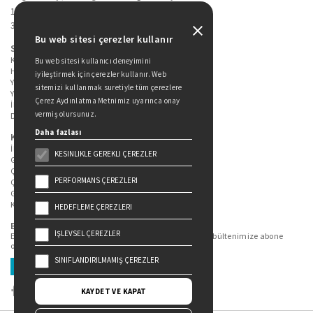
19 Mayıs Cad. Golden Plaza No:1 Kat:10
34360 / Şişli / İstanbul
Bu web sitesi çerezler kullanır
Sitede Yer Alan Sayfalar
Kitaplarımız
Bu web sitesi kullanıcı deneyimini
Hakkımızda
iyileştirmek için çerezler kullanır. Web
Yazarlarımız
sitemizi kullanmak suretiyle tüm çerezlere
Yazar Adayları İçin
Çerez Aydınlatma Metnimiz uyarınca onay
İletişim
vermiş olursunuz.
Duygu Asena Roman Ödülü
Daha fazlası
Kişisel Verilerin Korunması
İlgili Kişi Başvuru Formu
KESINLIKLE GEREKLI ÇEREZLER
Genel Aydınlatma Metni
Çekiliş Aydınlatma Metni
PERFORMANS ÇEREZLERI
Çerez Aydınlatma Metni
Gizlilik Politikası
Kullanım Şartları
HEDEFLEME ÇEREZLERI
Bizi Takip Edin...
İŞLEVSEL ÇEREZLER
En güncel kitap ve etkinliklerden haberdar olmak için bültenimize abone
olun.
SINIFLANDIRILMAMIŞ ÇEREZLER
Üye Ol
KAYDET VE KAPAT