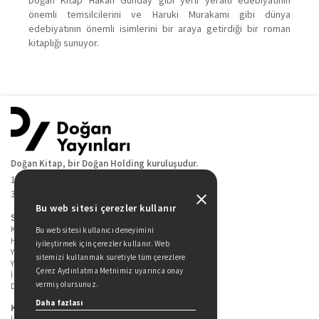
önemli temsilcilerini ve Haruki Murakami gibi dünya
edebiyatının önemli isimlerini bir araya getirdiği bir roman
kitaplığı sunuyor.
Doğan Kitap, bir Doğan Holding kuruluşudur.
19 Mayıs Cad. Golden Plaza No:1 Kat:10
34360 / Şişli / İstanbul
Bu web sitesi çerezler kullanır
Sitede Yer Alan Sayfalar
Kitaplarımız
Bu web sitesi kullanıcı deneyimini
Hakkımızda
iyileştirmek için çerezler kullanır. Web
Yazarlarımız
sitemizi kullanmak suretiyle tüm çerezlere
Yazar Adayları İçin
Çerez Aydınlatma Metnimiz uyarınca onay
İletişim
vermiş olursunuz.
Duygu Asena Roman Ödülü
Daha fazlası
Kişisel Verilerin Korunması