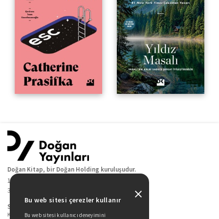
Doğan Kitap, bir Doğan Holding kuruluşudur.
19 Mayıs Cad. Golden Plaza No:1 Kat:10
34360 / Şişli / İstanbul
Bu web sitesi çerezler kullanır
Sitede Yer Alan Sayfalar
Kitaplarımız
Bu web sitesi kullanıcı deneyimini