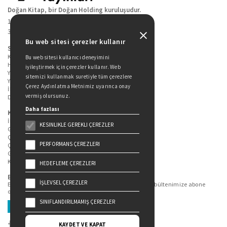
Doğan Kitap, bir Doğan Holding kuruluşudur.
19 Mayıs Cad. Golden Plaza No:1 Kat:10
34360 / Şişli / İstanbul
Bu web sitesi çerezler kullanır
Sitede Yer Alan Sayfalar
Kitaplarımız
Bu web sitesi kullanıcı deneyimini
Hakkımızda
iyileştirmek için çerezler kullanır. Web
Yazarlarımız
sitemizi kullanmak suretiyle tüm çerezlere
Yazar Adayları İçin
Çerez Aydınlatma Metnimiz uyarınca onay
İletişim
vermiş olursunuz.
Duygu Asena Roman Ödülü
Daha fazlası
Kişisel Verilerin Korunması
İlgili Kişi Başvuru Formu
KESINLIKLE GEREKLI ÇEREZLER
Genel Aydınlatma Metni
Çekiliş Aydınlatma Metni
PERFORMANS ÇEREZLERI
Çerez Aydınlatma Metni
Gizlilik Politikası
Kullanım Şartları
HEDEFLEME ÇEREZLERI
Bizi Takip Edin...
İŞLEVSEL ÇEREZLER
En güncel kitap ve etkinliklerden haberdar olmak için bültenimize abone
olun.
SINIFLANDIRILMAMIŞ ÇEREZLER
Üye Ol
KAYDET VE KAPAT