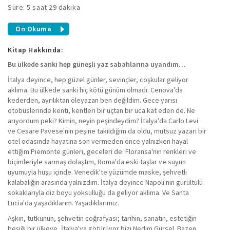
Süre: 5 saat 29 dakika
Ön Okuma
Kitap Hakkında:
Bu ülkede sanki hep güneşli yaz sabahlarına uyandım…
İtalya deyince, hep güzel günler, sevinçler, coşkular geliyor
aklıma. Bu ülkede sanki hiç kötü günüm olmadı. Cenova'da
kederden, ayrılıktan öleyazan ben değildim. Gece yarısı
otobüslerinde kenti, kentleri bir uçtan bir uca kat eden de. Ne
arıyordum peki? Kimin, neyin peşindeydim? İtalya’da Carlo Levi
ve Cesare Pavese'nin peşine takıldığım da oldu, mutsuz yazarı bir
otel odasında hayatına son vermeden önce yalnızken hayal
ettiğim Piemonte günleri, geceleri de. Floransa'nın renkleri ve
biçimleriyle sarmaş dolaştım, Roma'da eski taşlar ve suyun
uyumuyla huşu içinde. Venedik'te yüzümde maske, şehvetli
kalabalığın arasında yalnızdım. İtalya deyince Napoli'nin gürültülü
sokaklarıyla diz boyu yoksulluğu da geliyor aklıma. Ve Santa
Lucia'da yaşadıklarım. Yaşadıklarımız.
Aşkın, tutkunun, şehvetin coğrafyası; tarihin, sanatın, estetiğin
beşiği bir ülkeye, İtalya'ya götürüyor bizi Nedim Gürsel. Bazen