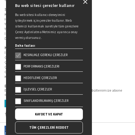
Bu web sitesi çerezler kullanır
Sitede Yer Alan Sayfalar
Kitaplarımız
Bu web sitesi kullanıcı deneyimini
Hakkımızda
iyileştirmek için çerezler kullanır. Web
Yazarlarımız
sitemizi kullanmak suretiyle tüm çerezlere
Yazar Adayları İçin
Çerez Aydınlatma Metnimiz uyarınca onay
İletişim
vermiş olursunuz.
Duygu Asena Roman Ödülü
Daha fazlası
Kişisel Verilerin Korunması
İlgili Kişi Başvuru Formu
KESINLIKLE GEREKLI ÇEREZLER
Genel Aydınlatma Metni
Çekiliş Aydınlatma Metni
PERFORMANS ÇEREZLERI
Çerez Aydınlatma Metni
Gizlilik Politikası
Kullanım Şartları
HEDEFLEME ÇEREZLERI
Bizi Takip Edin...
İŞLEVSEL ÇEREZLER
En güncel kitap ve etkinliklerden haberdar olmak için bültenimize abone
olun.
SINIFLANDIRILMAMIŞ ÇEREZLER
Üye Ol
KAYDET VE KAPAT
TÜM ÇEREZLERİ REDDET