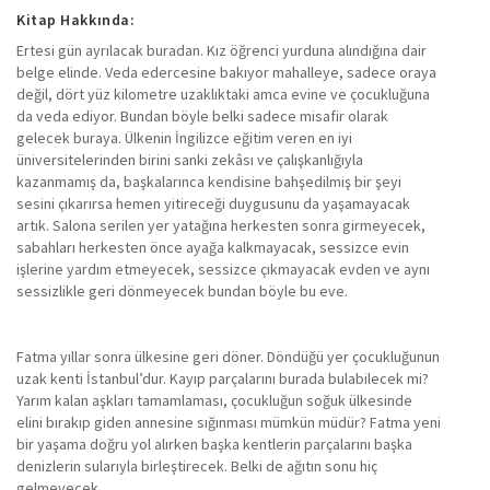
Kitap Hakkında:
Ertesi gün ayrılacak buradan. Kız öğrenci yurduna alındığına dair
belge elinde. Veda edercesine bakıyor mahalleye, sadece oraya
değil, dört yüz kilometre uzaklıktaki amca evine ve çocukluğuna
da veda ediyor. Bundan böyle belki sadece misafir olarak
gelecek buraya. Ülkenin İngilizce eğitim veren en iyi
üniversitelerinden birini sanki zekâsı ve çalışkanlığıyla
kazanmamış da, başkalarınca kendisine bahşedilmiş bir şeyi
sesini çıkarırsa hemen yitireceği duygusunu da yaşamayacak
artık. Salona serilen yer yatağına herkesten sonra girmeyecek,
sabahları herkesten önce ayağa kalkmayacak, sessizce evin
işlerine yardım etmeyecek, sessizce çıkmayacak evden ve aynı
sessizlikle geri dönmeyecek bundan böyle bu eve.
Fatma yıllar sonra ülkesine geri döner. Döndüğü yer çocukluğunun
uzak kenti İstanbul’dur. Kayıp parçalarını burada bulabilecek mi?
Yarım kalan aşkları tamamlaması, çocukluğun soğuk ülkesinde
elini bırakıp giden annesine sığınması mümkün müdür? Fatma yeni
bir yaşama doğru yol alırken başka kentlerin parçalarını başka
denizlerin sularıyla birleştirecek. Belki de ağıtın sonu hiç
gelmeyecek.