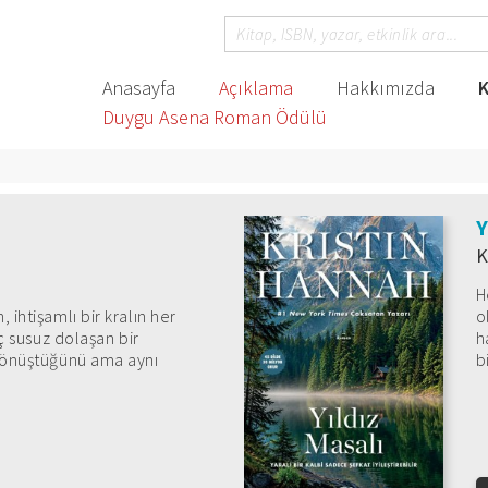
Anasayfa
Açıklama
Hakkımızda
K
Duygu Asena Roman Ödülü
Y
K
H
 ihtişamlı bir kralın her
o
aç susuz dolaşan bir
h
 dönüştüğünü ama aynı
b