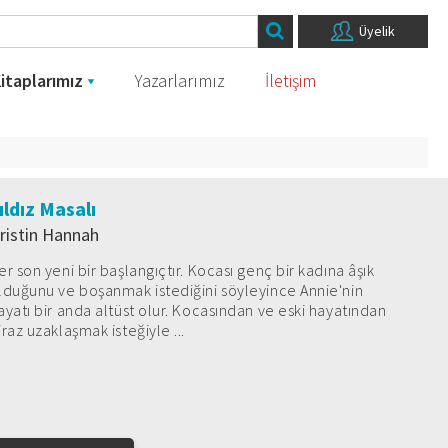
Üyelik
itaplarımız
Yazarlarımız
İletişim
ıldız Masalı
ristin Hannah
er son yeni bir başlangıçtır. Kocası genç bir kadına âşık
lduğunu ve boşanmak istediğini söyleyince Annie'nin
ayatı bir anda altüst olur. Kocasından ve eski hayatından
iraz uzaklaşmak isteğiyle ...