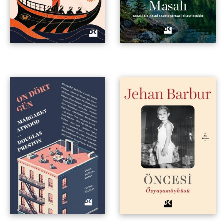
Amerika Yazarlar
Özyaşamöyküsü
Sendikası’ndan Bir Edebiyat
Projesi