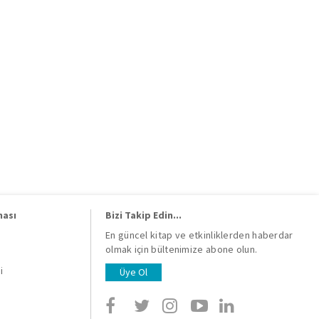
ması
Bizi Takip Edin...
En güncel kitap ve etkinliklerden haberdar
olmak için bültenimize abone olun.
i
i
Üye Ol
i