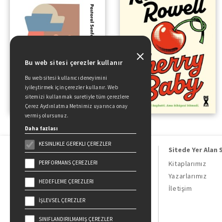
Bu web sitesi çerezler kullanır
Bu web sitesi kullanıcı deneyimini
iyileştirmek için çerezler kullanır. Web
sitemizi kullanmak suretiyle tüm çerezlere
Çerez Aydınlatma Metnimiz uyarınca onay
vermiş olursunuz.
Daha fazlası
KESINLIKLE GEREKLI ÇEREZLER
Sitede Yer Alan 
PERFORMANS ÇEREZLERI
Kitaplarımız
Yazarlarımız
HEDEFLEME ÇEREZLERI
Doğan Kitap, bir Doğan Holding
İletişim
kuruluşudur.
İŞLEVSEL ÇEREZLER
19 Mayıs Cad. Golden Plaza No:1 Kat:10
34360 / Şişli / İstanbul
SINIFLANDIRILMAMIŞ ÇEREZLER