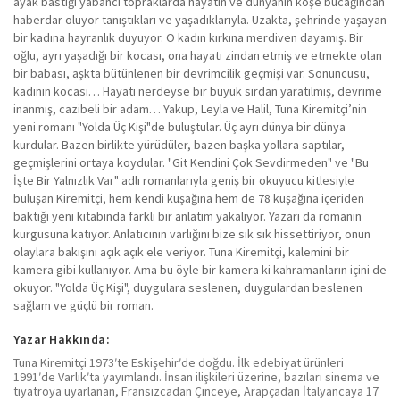
ayak bastığı yabancı topraklarda hayatın ve dünyanın köşe bucağından
haberdar oluyor tanıştıkları ve yaşadıklarıyla. Uzakta, şehrinde yaşayan
bir kadına hayranlık duyuyor. O kadın kırkına merdiven dayamış. Bir
oğlu, ayrı yaşadığı bir kocası, ona hayatı zindan etmiş ve etmekte olan
bir babası, aşkta bütünlenen bir devrimcilik geçmişi var. Sonuncusu,
kadının kocası… Hayatı nerdeyse bir büyük sırdan yaratılmış, devrime
inanmış, cazibeli bir adam… Yakup, Leyla ve Halil, Tuna Kiremitçi’nin
yeni romanı "Yolda Üç Kişi"de buluştular. Üç ayrı dünya bir dünya
kurdular. Bazen birlikte yürüdüler, bazen başka yollara saptılar,
geçmişlerini ortaya koydular. "Git Kendini Çok Sevdirmeden" ve "Bu
İşte Bir Yalnızlık Var" adlı romanlarıyla geniş bir okuyucu kitlesiyle
buluşan Kiremitçi, hem kendi kuşağına hem de 78 kuşağına içeriden
baktığı yeni kitabında farklı bir anlatım yakalıyor. Yazarı da romanın
kurgusuna katıyor. Anlatıcının varlığını bize sık sık hissettiriyor, onun
olaylara bakışını açık açık ele veriyor. Tuna Kiremitçi, kalemini bir
kamera gibi kullanıyor. Ama bu öyle bir kamera ki kahramanların içini de
okuyor. "Yolda Üç Kişi", duygulara seslenen, duygulardan beslenen
sağlam ve güçlü bir roman.
Yazar Hakkında:
Tuna Kiremitçi 1973ʹte Eskişehirʹde doğdu. İlk edebiyat ürünleri
1991ʹde Varlıkʹta yayımlandı. İnsan ilişkileri üzerine, bazıları sinema ve
tiyatroya uyarlanan, Fransızcadan Çinceye, Arapçadan İtalyancaya 17