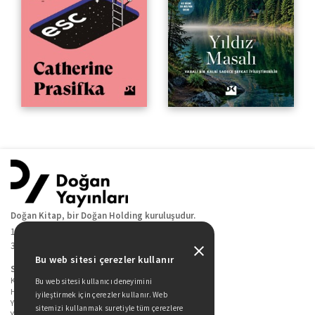
Doğan Kitap, bir Doğan Holding kuruluşudur.
19 Mayıs Cad. Golden Plaza No:1 Kat:10
34360 / Şişli / İstanbul
Bu web sitesi çerezler kullanır
Sitede Yer Alan Sayfalar
Kitaplarımız
Bu web sitesi kullanıcı deneyimini
Hakkımızda
iyileştirmek için çerezler kullanır. Web
Yazarlarımız
sitemizi kullanmak suretiyle tüm çerezlere
Yazar Adayları İçin