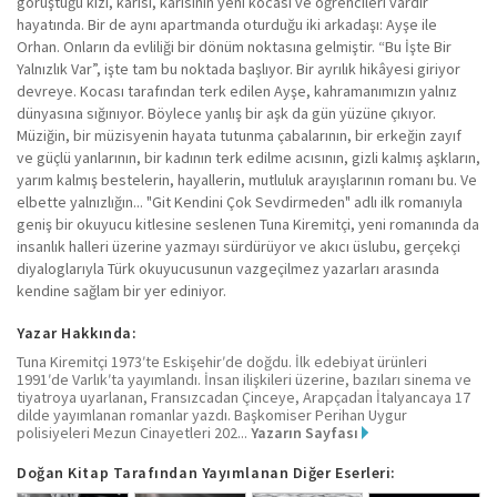
görüştüğü kızı, karısı, karısının yeni kocası ve öğrencileri vardır
hayatında. Bir de aynı apartmanda oturduğu iki arkadaşı: Ayşe ile
Orhan. Onların da evliliği bir dönüm noktasına gelmiştir. “Bu İşte Bir
Yalnızlık Var”, işte tam bu noktada başlıyor. Bir ayrılık hikâyesi giriyor
devreye. Kocası tarafından terk edilen Ayşe, kahramanımızın yalnız
dünyasına sığınıyor. Böylece yanlış bir aşk da gün yüzüne çıkıyor.
Müziğin, bir müzisyenin hayata tutunma çabalarının, bir erkeğin zayıf
ve güçlü yanlarının, bir kadının terk edilme acısının, gizli kalmış aşkların,
yarım kalmış bestelerin, hayallerin, mutluluk arayışlarının romanı bu. Ve
elbette yalnızlığın... "Git Kendini Çok Sevdirmeden" adlı ilk romanıyla
geniş bir okuyucu kitlesine seslenen Tuna Kiremitçi, yeni romanında da
insanlık halleri üzerine yazmayı sürdürüyor ve akıcı üslubu, gerçekçi
diyaloglarıyla Türk okuyucusunun vazgeçilmez yazarları arasında
kendine sağlam bir yer ediniyor.
Yazar Hakkında:
Tuna Kiremitçi 1973ʹte Eskişehirʹde doğdu. İlk edebiyat ürünleri
1991ʹde Varlıkʹta yayımlandı. İnsan ilişkileri üzerine, bazıları sinema ve
tiyatroya uyarlanan, Fransızcadan Çinceye, Arapçadan İtalyancaya 17
dilde yayımlanan romanlar yazdı. Başkomiser Perihan Uygur
polisiyeleri Mezun Cinayetleri 202...
Yazarın Sayfası
Doğan Kitap Tarafından Yayımlanan Diğer Eserleri: