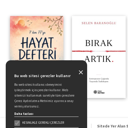
Bu web sitesi çerezler kullanır
Bu web sitesi kullanıcı deneyimini
iyileştirmek için çerezler kullanır. Web
sitemizi kullanmak suretiyle tüm çerezlere
Çerez Aydınlatma Metnimiz uyarınca onay
vermiş olursunuz.
Daha fazlası
KESINLIKLE GEREKLI ÇEREZLER
Sitede Yer Alan 