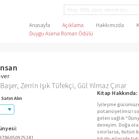
Anasayfa
Açıklama
Hakkımızda
K
Duygu Asena Roman Ödülü
İnsan
over
 Başer
,
Zerrin Işık Tüfekçi
,
Gül Yılmaz Çınar
Kitap Hakkında:
 Satın Alın
İyileşme gücümüze 
potansiyelimizi s
gelen sağlık “Dün
deneyim. Doğa ol
ünyesi:
sınırlarsa, bütün
 9786050925241
kitabı elinizde tu