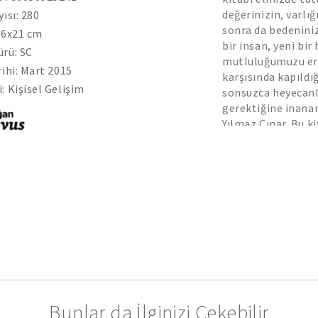
değerinizin, varlığ
yısı: 280
sonra da bedeniniz
.6x21 cm
bir insan, yeni bir
rü: SC
mutluluğumuzu er
rihi: Mart 2015
karşısında kapıldı
: Kişisel Gelişim
sonsuzca heyecanl
gerektiğine inanan
Yılmaz Çınar. Bu k
fark ederek sağlığ
gücümüze koyulmuş 
potansiyelimizi so
Bunlar da İlginizi Çekebilir