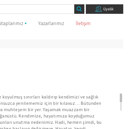
Üyelik
itaplarımız
Yazarlarımız
İletişim
koyulmuş sınırları kaldırıp kendimizi ve sağlık
onsuzca yenilememiz için bir kılavuz… Bütünden
ya muhteşem bir yer. Yaşamak muazzam bir
ağanüstü. Kendimize, hayatımıza koyduğumuz
 bunları unutma nedenimiz. Hadi, hemen şimdi, bu
tarken başlayın değişmeye. Hayatın, kendi