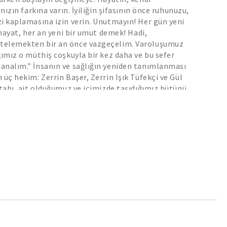
ınızın farkına varın. İyiliğin şifasının önce ruhunuzu,
i kaplamasına izin verin. Unutmayın! Her gün yeni
 hayat, her an yeni bir umut demek! Hadi,
telemekten bir an önce vazgeçelim. Varoluşumuz
ğımız o müthiş coşkuyla bir kez daha ve bu sefer
analım.” İnsanın ve sağlığın yeniden tanımlanması
 üç hekim: Zerrin Başer, Zerrin Işık Tüfekçi ve Gül
itabı, ait olduğumuz ve içimizde taşıdığımız bütünü
ımıza kavuşmamız için yazdılar. Yeni İnsan, iyileşme
sınırları kaldırıp kendimizi ve sağlık
nsuzca yenilememiz için bize kılavuzluk edecek.